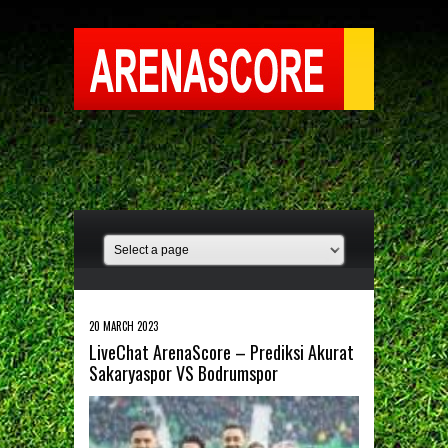
20 MARCH 2023
LiveChat ArenaScore – Prediksi Akurat
Sakaryaspor VS Bodrumspor