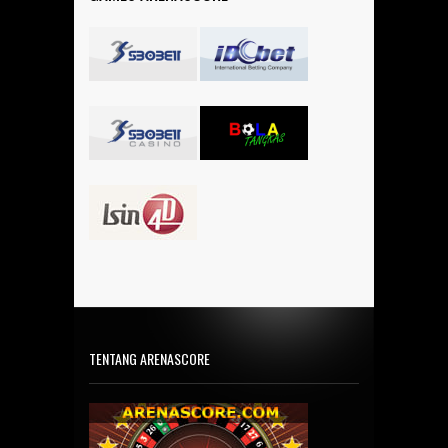
TENTANG ARENASCORE