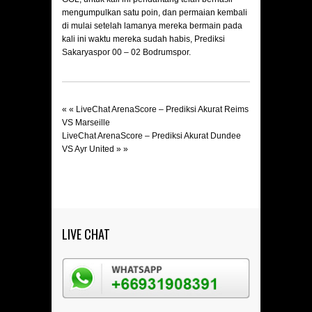
mengumpulkan satu poin, dan permaian kembali
di mulai setelah lamanya mereka bermain pada
kali ini waktu mereka sudah habis,
Prediksi
Sakaryaspor 00 – 02 Bodrumspor.
« «
LiveChat ArenaScore – Prediksi Akurat Reims
VS Marseille
LiveChat ArenaScore – Prediksi Akurat Dundee
VS Ayr United
» »
LIVE CHAT