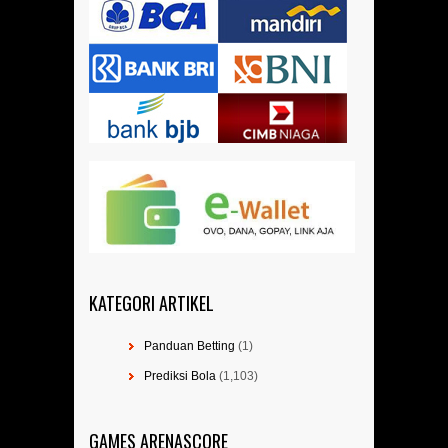
KATEGORI ARTIKEL
Panduan Betting
(1)
Prediksi Bola
(1,103)
GAMES ARENASCORE