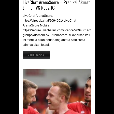
LiveChat ArenaScore – Prediksi Akurat
Emmen VS Roda JC
LiveChat ArenaScore,
https://direct.lc.chat/2094601/ LiveChat
ArenaScore Mobile,
https://secure.livechatinc.com/licence/2094601/v2/open_chat.cgi?
groups=0&mobile=1 Arenascore, dikabarkan kali
ini mereka akan bertanding antara satu sama
lainnya akan tetapi...
SELENGKAPNYA..