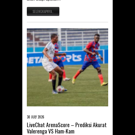
SELENGKAPNYA..
30 JULY 2026
LiveChat ArenaScore – Prediksi Akurat
Valerenga VS Ham-Kam