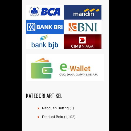
KATEGORI ARTIKEL
Panduan Betting
(1)
Prediksi Bola
(1,103)