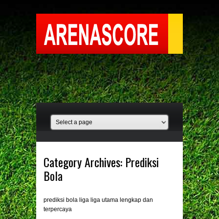
Category Archives:
Prediksi
Bola
prediksi bola liga liga utama lengkap dan
terpercaya