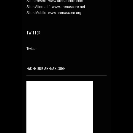
Situs Resmi : www.arenascore.com
Situs Alternatif : www.arenascore.net
Situs Mobile: www.arenascore.org
TWITTER
Twitter
FACEBOOK ARENASCORE