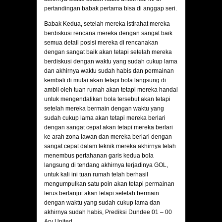
pertandingan babak pertama bisa di anggap seri.
Babak Kedua, setelah mereka istirahat mereka
berdiskusi rencana mereka dengan sangat baik
semua detail posisi mereka di rencanakan
dengan sangat baik akan tetapi setelah mereka
berdiskusi dengan waktu yang sudah cukup lama
dan akhirnya waktu sudah habis dan permainan
kembali di mulai akan tetapi bola langsung di
ambil oleh tuan rumah akan tetapi mereka handal
untuk mengendalikan bola tersebut akan tetapi
setelah mereka bermain dengan waktu yang
sudah cukup lama akan tetapi mereka berlari
dengan sangat cepat akan tetapi mereka berlari
ke arah zona lawan dan mereka berlari dengan
sangat cepat dalam teknik mereka akhirnya telah
menembus pertahanan garis kedua bola
langsung di tendang akhirnya terjadinya GOL,
untuk kali ini tuan rumah telah berhasil
mengumpulkan satu poin akan tetapi permainan
terus berlanjut akan tetapi setelah bermain
dengan waktu yang sudah cukup lama dan
akhirnya sudah habis,
Prediksi Dundee 01 – 00
Ary United.