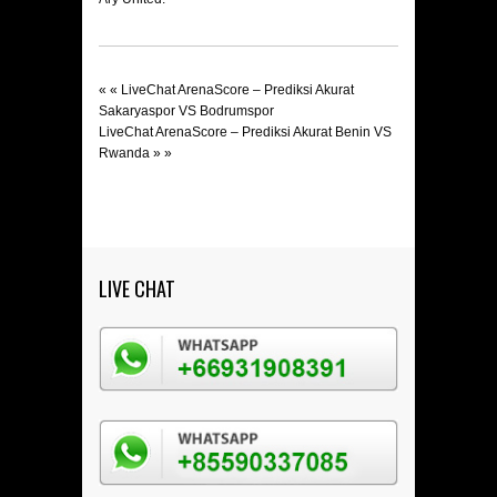
« «
LiveChat ArenaScore – Prediksi Akurat
Sakaryaspor VS Bodrumspor
LiveChat ArenaScore – Prediksi Akurat Benin VS
Rwanda
» »
LIVE CHAT