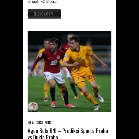
tengah FC Sion...
SELENGKAPNYA..
29 AUGUST 2018
Agen Bola BNI – Prediksi Sparta Praha
vs Dukla Praha