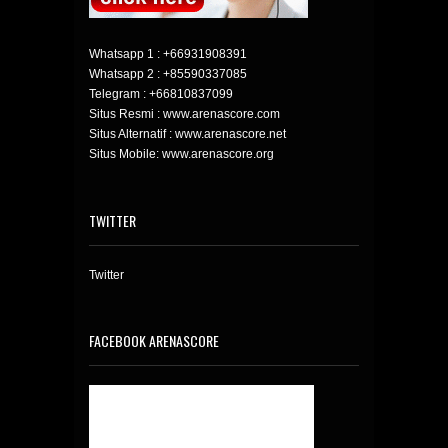
Whatsapp 1 :
+66931908391
Whatsapp 2 :
+85590337085
Telegram :
+66810837099
Situs Resmi : www.arenascore.com
Situs Alternatif : www.arenascore.net
Situs Mobile: www.arenascore.org
TWITTER
Twitter
FACEBOOK ARENASCORE