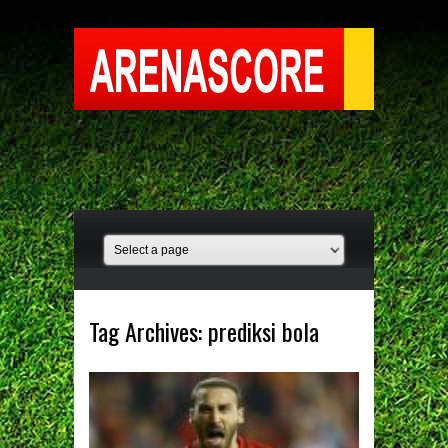
Tag Archives:
prediksi bola