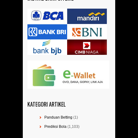
KATEGORI ARTIKEL
Panduan Betting
(1)
Prediksi Bola
(1,103)