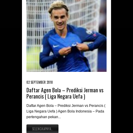
02 SEPTEMBER 2018
Daftar Agen Bola – Prediksi Jerman vs
Perancis ( Liga Negara Uefa )
Daftar Agen Bola – Prediksi Jerman vs Perancis (
Liga Negara Uefa ) Agen Bola Indonesia – Pada
pertengahan pekan...
SELENGKAPNYA..