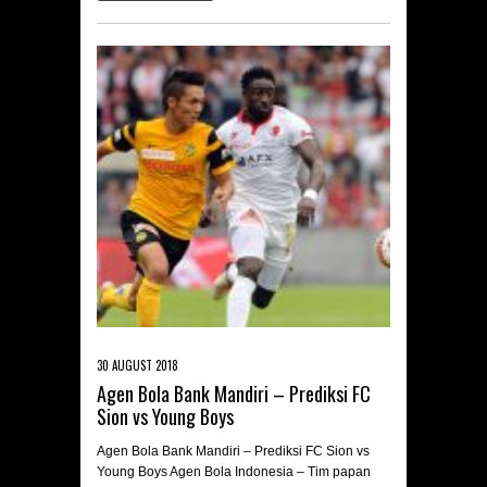
30 AUGUST 2018
Agen Bola Bank Mandiri – Prediksi FC
Sion vs Young Boys
Agen Bola Bank Mandiri – Prediksi FC Sion vs
Young Boys Agen Bola Indonesia – Tim papan