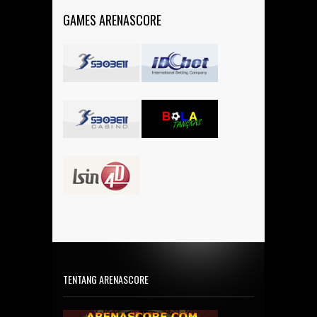
GAMES ARENASCORE
TENTANG ARENASCORE