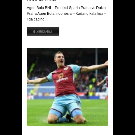
Agen Bola BNI – Prediksi Sparta Praha vs Dukla
Praha Agen Bola Indonesia – Kadang kala liga –
liga cacing...
SELENGKAPNYA..