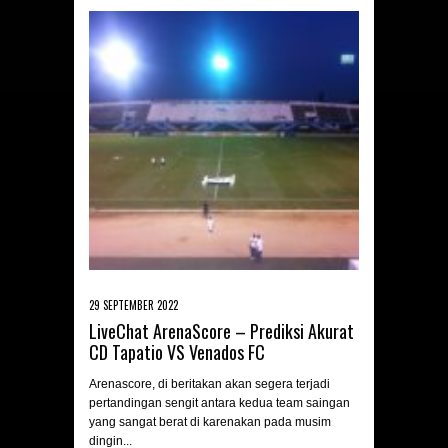
29 SEPTEMBER 2022
LiveChat ArenaScore – Prediksi Akurat
CD Tapatio VS Venados FC
Arenascore, di beritakan akan segera terjadi
pertandingan sengit antara kedua team saingan
yang sangat berat di karenakan pada musim
dingin...