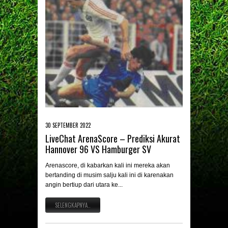
30 SEPTEMBER 2022
LiveChat ArenaScore – Prediksi Akurat
Hannover 96 VS Hamburger SV
Arenascore, di kabarkan kali ini mereka akan
bertanding di musim salju kali ini di karenakan
angin bertiup dari utara ke...
SELENGKAPNYA..