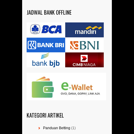
JADWAL BANK OFFLINE
KATEGORI ARTIKEL
Panduan Betting
(1)