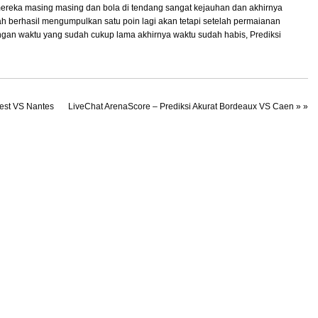
ereka masing masing dan bola di tendang sangat kejauhan dan akhirnya
lah berhasil mengumpulkan satu poin lagi akan tetapi setelah permaianan
engan waktu yang sudah cukup lama akhirnya waktu sudah habis,
Prediksi
rest VS Nantes
LiveChat ArenaScore – Prediksi Akurat Bordeaux VS Caen
» »