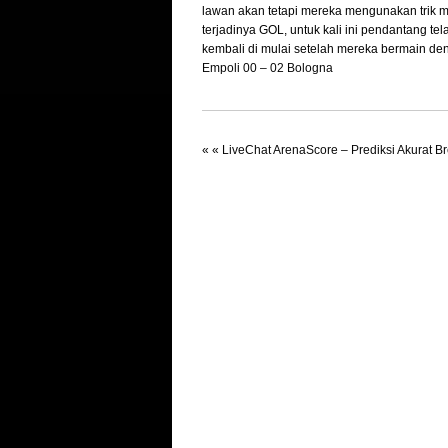
lawan akan tetapi mereka mengunakan trik m
terjadinya GOL, untuk kali ini pendantang te
kembali di mulai setelah mereka bermain d
Empoli 00 – 02 Bologna
« «
LiveChat ArenaScore – Prediksi Akurat B