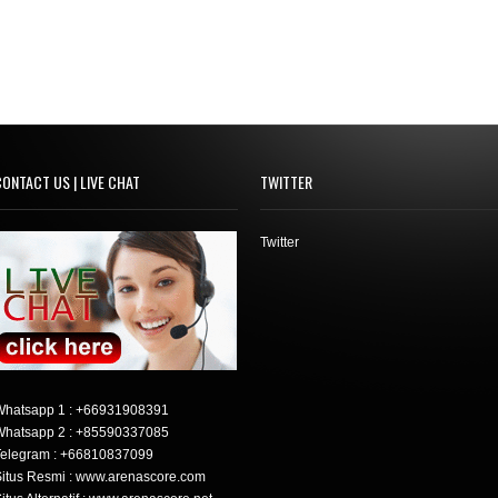
ONTACT US | LIVE CHAT
TWITTER
Twitter
Whatsapp 1 :
+66931908391
Whatsapp 2 :
+85590337085
elegram :
+66810837099
itus Resmi : www.arenascore.com