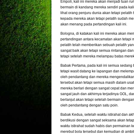
Empoli
, kali ini mereka akan menjadi tuan
bermain di kandang mereka sendiri pada ka
lihat orang penjuru dunia akan tetapi pelat
kepada mereka akan tetapi pelatih sudah me
akan menang pada pertandingan kali ini.
Bologna
, di katakan kali ini mereka akan me
pertandingan antara kecamatan akan tetapi
pelatih telah memberikan sebuah pelatih yang
sangat baik akan tetapi semua rintangan da
tetapi setelah mereka melampau batas merek
Babak Pertama, pada kali ini semua sedang 
tetapi wasit datang ke lapangan dan melempa
oleh pendantang dan mereka mengendalikan
tersebut akan tetapi semua masih dalam usah
mereka berlari dengan sangat cepat dan me
sangat jauh dan akhirnya terjadinya GOL, d
berlanjut akan tetapi setelah bermain deng
oleh pendantang dengan satu poin.
Babak Kedua, setelah waktu istirahat dan a
berdikusi dengan sangat seksama akan teta
waktu istirahat sudah habis dan permainan 
merebut bola tersebut dan kemudian di amb