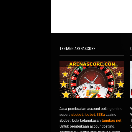
TENTANG ARENASCORE
C
Jasa pembuatan account betting online
seperti
sbobet
,
ibcbet
,
338a
casino
sbobet, bola ketangkasan
tangkas net
.
T
Untuk pembukaan account betting,
S