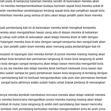
 rumah pada di kampung halaman mereka sendiri di karenakan mereka akan
li ini mereka mempersembahkan budaya bermain sepak bola mereka untuk di
ih telah memberikan pembelajaran tentang sepak bola dan pelatihan sepak bola
mberikan mereka yang semua di tahu akan tetapi pelatih yakin team mereka
njadi pendantang kali ini di karenakan mereka telah mengikuti kompetisi
 mereka akan mengalahkan lawan yang ada di depan mereka di kabarkan
 cukup sulit untuk di selesaikan akan tetapi mereka telah di latih dengan
n halangan mereka bisa di lalui dengan sangat sempurna dan sangat baik akan
a, dan pelatih yakin team mereka akan menang pada pertandingan kali ini.
berjalan di lapangan dan mereka berlari di posisi mereka masing masing akan
rkan bola tersebut dan permainan langsung di mulai bola langsung di ambil
 bola dengan sangat sempurna akan tetapi lawan mencoba mengambil bola
a sia sia mereka dan tetapi mereka telah berhasil melewati zona lawan dan
reka sudah sampai ke garis pertahanan lawan bola langsung di tendang dengan
an pendantang kali ini berhasil mengumpulkan satu poin dan permainan kembali
an sangat lama akhirnya waktu sudah habis untuk babak pertama di menangkan
khirnya mereka kembali membahas rencana mereka akan tetapi setelah mereka
pi mereka berencana mengantikan posisi mereka masing masing akan tetapi
kembali di mulai, bola langsung di ambil oleh pendatang dan lawan mencoba
il kembali oleh pendatang kemudian mereka mengendalikan bola ke arah zona