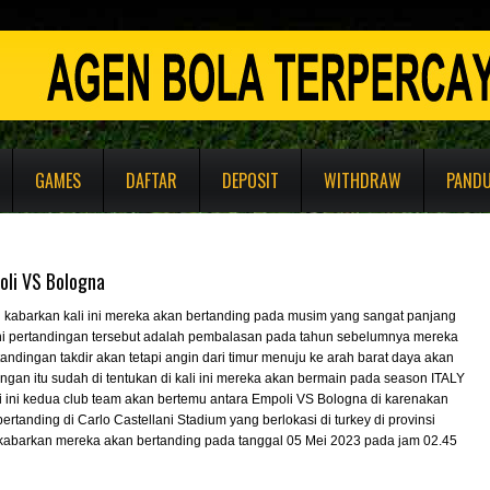
GAMES
DAFTAR
DEPOSIT
WITHDRAW
PAND
oli VS Bologna
di kabarkan kali ini mereka akan bertanding pada musim yang sangat panjang
i ini pertandingan tersebut adalah pembalasan pada tahun sebelumnya mereka
tandingan takdir akan tetapi angin dari timur menuju ke arah barat daya akan
ingan itu sudah di tentukan di kali ini mereka akan bermain pada season ITALY
li ini kedua club team akan bertemu antara Empoli VS Bologna di karenakan
rtanding di Carlo Castellani Stadium yang berlokasi di turkey di provinsi
 kabarkan mereka akan bertanding pada tanggal 05 Mei 2023 pada jam 02.45