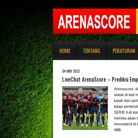
HOME
TENTANG
PERATURAN
04 MAY 2023
LiveChat ArenaScore – Prediksi Emp
Arenascore
, 
sekali di kal
kalah dari per
tetapi pertand
SERIE A di ka
mereka akan be
renovaterd di
WIB.