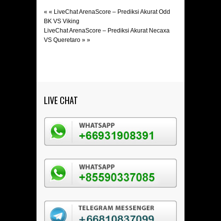
« «
LiveChat ArenaScore – Prediksi Akurat Odd
BK VS Viking
LiveChat ArenaScore – Prediksi Akurat Necaxa
VS Queretaro
» »
LIVE CHAT