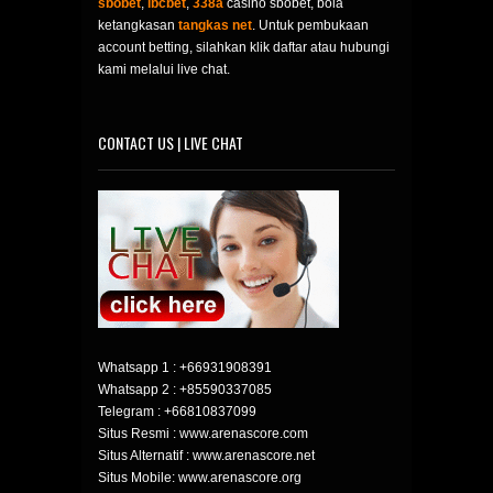
sbobet
,
ibcbet
,
338a
casino sbobet, bola
ketangkasan
tangkas net
. Untuk pembukaan
account betting, silahkan klik daftar atau hubungi
kami melalui live chat.
CONTACT US | LIVE CHAT
Whatsapp 1 :
+66931908391
Whatsapp 2 :
+85590337085
Telegram :
+66810837099
Situs Resmi : www.arenascore.com
Situs Alternatif : www.arenascore.net
Situs Mobile: www.arenascore.org