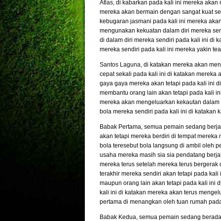
Atlas
, di kabarkan pada kali ini mereka akan 
mereka akan bermain dengan sangat kuat sek
kebugaran jasmani pada kali ini mereka akan
mengunakan kekuatan dalam diri mereka sendi
di dalam diri mereka sendiri pada kali ini 
mereka sendiri pada kali ini mereka yakin t
Santos Laguna
, di katakan mereka akan men
cepat sekali pada kali ini di katakan merek
gaya gaya mereka akan tetapi pada kali ini 
membantu orang lain akan tetapi pada kali i
mereka akan mengeluarkan kekautan dalam dir
bola mereka sendiri pada kali ini di katakan 
Babak Pertama, semua pemain sedang berjal
akan tetapi mereka berdiri di tempat merek
bola teresebut bola langsung di ambil oleh 
usaha mereka masih sia sia pendatang berj
mereka terus setelah mereka terus bergerak d
terakhir mereka sendiri akan tetapi pada kal
maupun orang lain akan tetapi pada kali ini
kali ini di katakan mereka akan terus menge
pertama di menangkan oleh tuan rumah pada
Babak Kedua, semua pemain sedang berada d