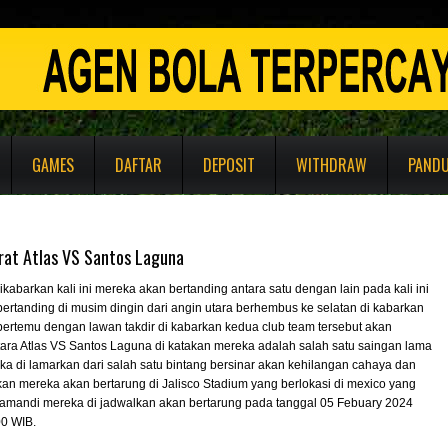
GAMES
DAFTAR
DEPOSIT
WITHDRAW
PAND
rat Atlas VS Santos Laguna
Dikabarkan kali ini mereka akan bertanding antara satu dengan lain pada kali ini
ertanding di musim dingin dari angin utara berhembus ke selatan di kabarkan
ertemu dengan lawan takdir di kabarkan kedua club team tersebut akan
tara Atlas VS Santos Laguna di katakan mereka adalah salah satu saingan lama
a di lamarkan dari salah satu bintang bersinar akan kehilangan cahaya dan
akan mereka akan bertarung di Jalisco Stadium yang berlokasi di mexico yang
i amandi mereka di jadwalkan akan bertarung pada tanggal 05 Febuary 2024
0 WIB.