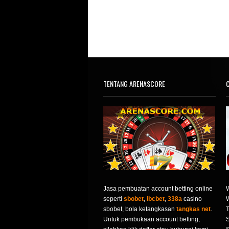
TENTANG ARENASCORE
C
Jasa pembuatan account betting online
seperti
sbobet
,
ibcbet
,
338a
casino
sbobet, bola ketangkasan
tangkas net
.
T
Untuk pembukaan account betting,
S