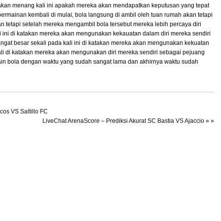
akan menang kali ini apakah mereka akan mendapatkan keputusan yang tepat
 permainan kembali di mulai, bola langsung di ambil oleh tuan rumah akan tetapi
 tetapi setelah mereka mengambil bola tersebut mereka lebih percaya diri
ali ini di katakan mereka akan mengunakan kekauatan dalam diri mereka sendiri
gat besar sekali pada kali ini di katakan mereka akan mengunakan kekuatan
kali di katakan mereka akan mengunakan diri mereka sendiri sebagai pejuang
main bola dengan waktu yang sudah sangat lama dan akhirnya waktu sudah
cos VS Saltillo FC
LiveChat ArenaScore – Prediksi Akurat SC Bastia VS Ajaccio
» »