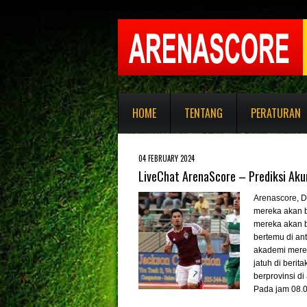
HOME
TENTANG
PERATURAN
04 FEBRUARY 2024
LiveChat ArenaScore – Prediksi Aku
Arenascore
, 
mereka akan b
mereka akan b
bertemu di an
akademi merek
jatuh di berit
berprovinsi d
Pada jam 08.0