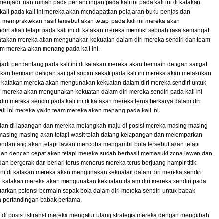
menjadi tuan rumah pada pertandingan pada kali ini pada kali ini di katakan
ali pada kali ini mereka akan mendapatkan pelajaran buku penjas dan
 mempraktekan hasil tersebut akan tetapi pada kali ini mereka akan
ri akan tetapi pada kali ini di katakan mereka memliki sebuah rasa semangat
di katakan mereka akan mengunakan kekuatan dalam diri mereka sendiri dan team
eam mereka akan menang pada kali ini.
jadi pendantang pada kali ini di katakan mereka akan bermain dengan sangat
a akan bermain dengan sangat sopan sekali pada kali ini mereka akan melakukan
di katakan mereka akan mengunakan kekuatan dalam diri mereka sendiri untuk
ni mereka akan mengunakan kekuatan dalam diri mereka sendiri pada kali ini
i mereka sendiri pada kali ini di katakan mereka terus berkarya dalam diri
kali ini mereka yakin team mereka akan menang pada kali ini.
an di lapangan dan mereka melangkah maju di posisi mereka masing masing
a masing masing akan tetapi wasit telah datang kelapangan dan melemparkan
pendantang akan tetapi lawan mencoba mengambil bola tersebut akan tetapi
alan dengan cepat akan tetapi mereka sudah berhasil memasuki zona lawan dan
an bergerak dan berlari terus menerus mereka terus berjuang hampir titik
i ini di katakan mereka akan mengunakan kekuatan dalam diri mereka sendiri
 di katakan mereka akan mengunakan kekuatan dalam diri mereka sendiri pada
luarkan potensi bermain sepak bola dalam diri mereka sendiri untuk babak
 pertandingan babak pertama.
i posisi istirahat mereka mengatur ulang strategis mereka dengan mengubah