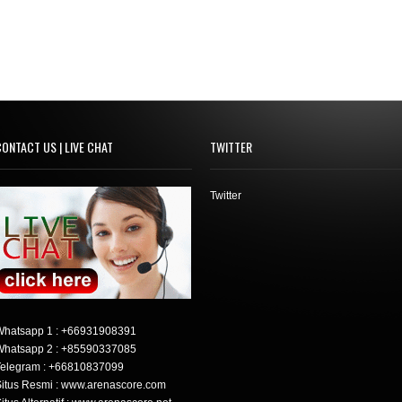
ONTACT US | LIVE CHAT
TWITTER
Twitter
Whatsapp 1 :
+66931908391
Whatsapp 2 :
+85590337085
elegram :
+66810837099
itus Resmi : www.arenascore.com