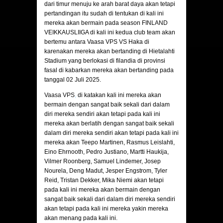
dari timur menuju ke arah barat daya akan tetapi
pertandingan itu sudah di tentukan di kali ini
mereka akan bermain pada season FINLAND
VEIKKAUSLIIGA di kali ini kedua club team akan
bertemu antara Vaasa VPS VS Haka di
karenakan mereka akan bertanding di Hietalahti
Stadium yang berlokasi di filandia di provinsi
fasal di kabarkan mereka akan bertanding pada
tanggal 02 Juli 2025.
Vaasa VPS
,
di katakan kali ini mereka akan
bermain dengan sangat baik sekali dari dalam
diri mereka sendiri akan tetapi pada kali ini
mereka akan berlatih dengan sangat baik sekali
dalam diri mereka sendiri akan tetapi pada kali ini
mereka akan Teepo Martinen, Rasmus Leislahti,
Eino Ehrnooth, Pedro Justiano, Martti Haukija,
Vilmer Roonberg, Samuel Lindemer, Josep
Nourela, Deng Madut, Jesper Engstrom, Tyler
Reid, Tristan Dekker, Mika Niemi akan tetapi
pada kali ini mereka akan bermain dengan
sangat baik sekali dari dalam diri mereka sendiri
akan tetapi pada kali ini mereka yakin mereka
akan menang pada kali ini.