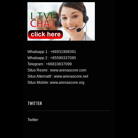
Whatsapp 1 :
+66931908391
Whatsapp 2 :
+85590337085
Telegram :
+66810837099
Situs Resmi : www.arenascore.com
Situs Alternatif : www.arenascore.net
Situs Mobile: www.arenascore.org
TWITTER
Twitter