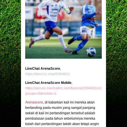
LiveChat ArenaScore
,
https://direct.lc.chat/2094601/
LiveChat ArenaScore Mobile
,
https://secure.livechatinc.com/licence/2094601/v2/open_chat.cgi?
groups=0&mobile=1
Arenascore
, di kabarkan kali ini mereka akan
bertanding pada musim yang sangat panjang
sekali di kali ini pertandingan tersebut adalah
pembalasan pada tahun sebelumnya mereka
kalah dari pertandingan takdir akan tetapi angin