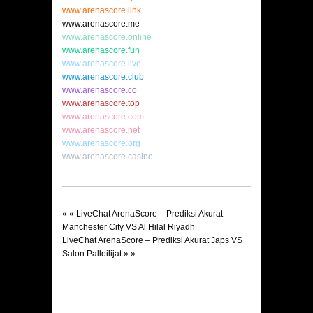
www.arenascore.link
www.arenascore.me
www.arenascore.online
www.arenascore.fun
www.arenascore.live
www.arenascore.club
www.arenascore.co
www.arenascore.top
www.arenascore.com
www.arenascore.net
www.arenascore.org
www.arenascore.casino
« «
LiveChat ArenaScore – Prediksi Akurat
Manchester City VS Al Hilal Riyadh
LiveChat ArenaScore – Prediksi Akurat Japs VS
Salon Palloilijat
» »