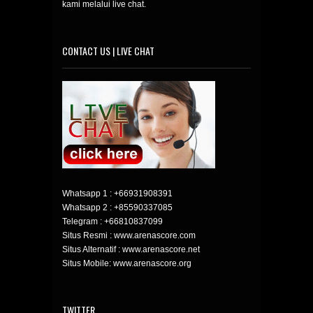
kami melalui live chat.
CONTACT US | LIVE CHAT
Whatsapp 1 :
+66931908391
Whatsapp 2 :
+85590337085
Telegram :
+66810837099
Situs Resmi : www.arenascore.com
Situs Alternatif : www.arenascore.net
Situs Mobile: www.arenascore.org
TWITTER