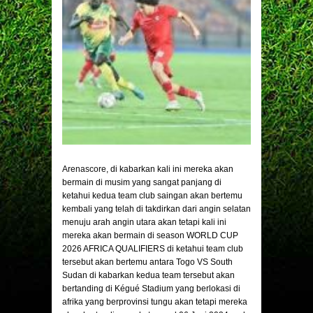
Arenascore
, di kabarkan kali ini mereka akan
bermain di musim yang sangat panjang di
ketahui kedua team club saingan akan bertemu
kembali yang telah di takdirkan dari angin selatan
menuju arah angin utara akan tetapi kali ini
mereka akan bermain di season WORLD CUP
2026 AFRICA QUALIFIERS di ketahui team club
tersebut akan bertemu antara Togo VS South
Sudan di kabarkan kedua team tersebut akan
bertanding di Kégué Stadium yang berlokasi di
afrika yang berprovinsi tungu akan tetapi mereka