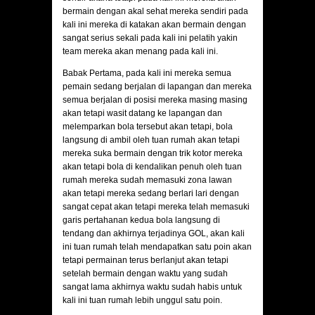
bermain dengan akal sehat mereka sendiri pada
kali ini mereka di katakan akan bermain dengan
sangat serius sekali pada kali ini pelatih yakin
team mereka akan menang pada kali ini.
Babak Pertama, pada kali ini mereka semua
pemain sedang berjalan di lapangan dan mereka
semua berjalan di posisi mereka masing masing
akan tetapi wasit datang ke lapangan dan
melemparkan bola tersebut akan tetapi, bola
langsung di ambil oleh tuan rumah akan tetapi
mereka suka bermain dengan trik kotor mereka
akan tetapi bola di kendalikan penuh oleh tuan
rumah mereka sudah memasuki zona lawan
akan tetapi mereka sedang berlari lari dengan
sangat cepat akan tetapi mereka telah memasuki
garis pertahanan kedua bola langsung di
tendang dan akhirnya terjadinya GOL, akan kali
ini tuan rumah telah mendapatkan satu poin akan
tetapi permainan terus berlanjut akan tetapi
setelah bermain dengan waktu yang sudah
sangat lama akhirnya waktu sudah habis untuk
kali ini tuan rumah lebih unggul satu poin.