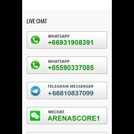
LIVE CHAT