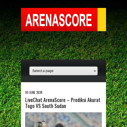
05 JUNE 2024
LiveChat ArenaScore – Prediksi Akurat
Togo VS South Sudan