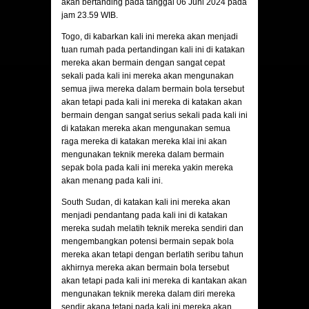
akan bertanding pada tanggal 06 Juni 2024 pada
jam 23.59 WIB.
Togo
, di kabarkan kali ini mereka akan menjadi
tuan rumah pada pertandingan kali ini di katakan
mereka akan bermain dengan sangat cepat
sekali pada kali ini mereka akan mengunakan
semua jiwa mereka dalam bermain bola tersebut
akan tetapi pada kali ini mereka di katakan akan
bermain dengan sangat serius sekali pada kali ini
di katakan mereka akan mengunakan semua
raga mereka di katakan mereka klai ini akan
mengunakan teknik mereka dalam bermain
sepak bola pada kali ini mereka yakin mereka
akan menang pada kali ini.
South Sudan
, di katakan kali ini mereka akan
menjadi pendantang pada kali ini di katakan
mereka sudah melatih teknik mereka sendiri dan
mengembangkan potensi bermain sepak bola
mereka akan tetapi dengan berlatih seribu tahun
akhirnya mereka akan bermain bola tersebut
akan tetapi pada kali ini mereka di kantakan akan
mengunakan teknik mereka dalam diri mereka
sendir akana tetapi pada kali ini mereka akan