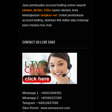
Jasa pembuatan account betting online seperti
sbobet
,
ibcbet
,
338a
casino sbobet, bola
ketangkasan
tangkas net
. Untuk pembukaan
account betting, silahkan klik daftar atau hubungi
kami melalui live chat.
CONTACT US | LIVE CHAT
Whatsapp 1 :
+66931908391
Whatsapp 2 :
+85590337085
Telegram :
+66810837099
Situs Resmi : www.arenascore.com