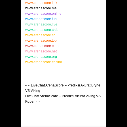
www.arenascore.link
www.arenascore.me
www.arenascore.online
www.arenascore.fun
www.arenascore.live
www.arenascore.club
www.arenascore.co
www.arenascore.top
www.arenascore.com
www.arenascore.net
www.arenascore.org
www.arenascore.casino
« «
LiveChat ArenaScore – Prediksi Akurat Bryne
VS Viking
LiveChat ArenaScore – Prediksi Akurat Viking VS
Koper
» »