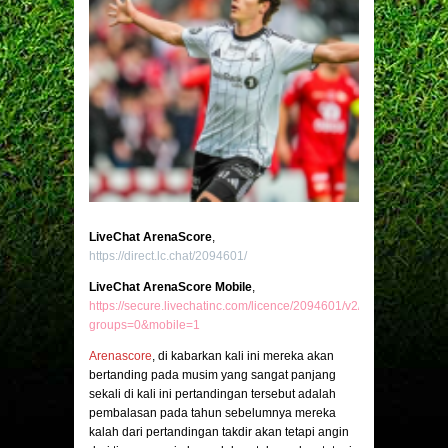
LiveChat ArenaScore
,
https://direct.lc.chat/2094601/
LiveChat ArenaScore Mobile
,
https://secure.livechatinc.com/licence/2094601/v2/open_chat.cgi?
groups=0&mobile=1
Arenascore
, di kabarkan kali ini mereka akan
bertanding pada musim yang sangat panjang
sekali di kali ini pertandingan tersebut adalah
pembalasan pada tahun sebelumnya mereka
kalah dari pertandingan takdir akan tetapi angin