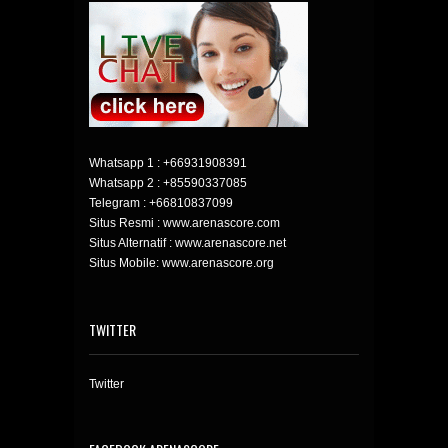
Whatsapp 1 :
+66931908391
Whatsapp 2 :
+85590337085
Telegram :
+66810837099
Situs Resmi : www.arenascore.com
Situs Alternatif : www.arenascore.net
Situs Mobile: www.arenascore.org
TWITTER
Twitter