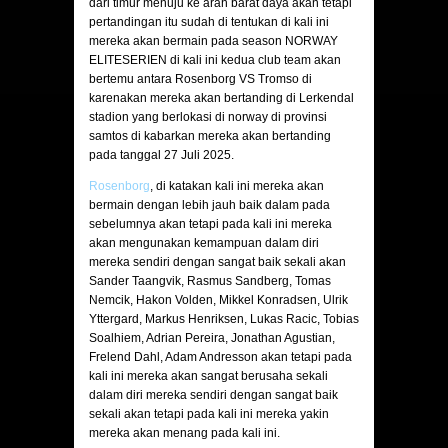
dari timur menuju ke arah barat daya akan tetapi
pertandingan itu sudah di tentukan di kali ini
mereka akan bermain pada season NORWAY
ELITESERIEN di kali ini kedua club team akan
bertemu antara Rosenborg VS Tromso di
karenakan mereka akan bertanding di Lerkendal
stadion yang berlokasi di norway di provinsi
samtos di kabarkan mereka akan bertanding
pada tanggal 27 Juli 2025.
Rosenborg
, di katakan kali ini mereka akan
bermain dengan lebih jauh baik dalam pada
sebelumnya akan tetapi pada kali ini mereka
akan mengunakan kemampuan dalam diri
mereka sendiri dengan sangat baik sekali akan
Sander Taangvik, Rasmus Sandberg, Tomas
Nemcik, Hakon Volden, Mikkel Konradsen, Ulrik
Yttergard, Markus Henriksen, Lukas Racic, Tobias
Soalhiem, Adrian Pereira, Jonathan Agustian,
Frelend Dahl, Adam Andresson akan tetapi pada
kali ini mereka akan sangat berusaha sekali
dalam diri mereka sendiri dengan sangat baik
sekali akan tetapi pada kali ini mereka yakin
mereka akan menang pada kali ini.