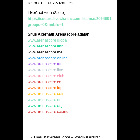
Reims 01 – 00 AS Manaco.
LiveChat ArenaScore,
https://secure.livechatinc.com/licence/2094601/v2/open_chat.c
groups=0&mobile=1
Situs Alternatif Arenascore adalah :
www.arenascore.global
www.arenascore.link
www.arenascore.me
www.arenascore.online
www.arenascore.fun
www.arenascore.live
www.arenascore.club
www.arenascore.co
www.arenascore.top
www.arenascore.com
www.arenascore.net
www.arenascore.org
www.arenascore.casino
« «
LiveChat ArenaScore – Prediksi Akurat