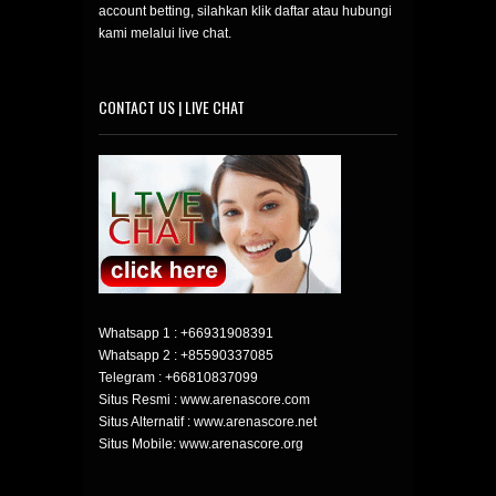
account betting, silahkan klik daftar atau hubungi
kami melalui live chat.
CONTACT US | LIVE CHAT
Whatsapp 1 :
+66931908391
Whatsapp 2 :
+85590337085
Telegram :
+66810837099
Situs Resmi : www.arenascore.com
Situs Alternatif : www.arenascore.net
Situs Mobile: www.arenascore.org