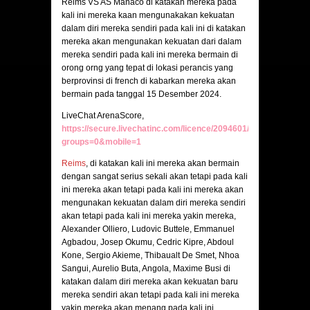
Reims VS AS Manaco di katakan mereka pada
kali ini mereka kaan mengunakakan kekuatan
dalam diri mereka sendiri pada kali ini di katakan
mereka akan mengunakan kekuatan dari dalam
mereka sendiri pada kali ini mereka bermain di
orong orng yang tepat di lokasi perancis yang
berprovinsi di french di kabarkan mereka akan
bermain pada tanggal 15 Desember 2024.
LiveChat ArenaScore,
https://secure.livechatinc.com/licence/2094601/v2/open_chat.c
groups=0&mobile=1
Reims
, di katakan kali ini mereka akan bermain
dengan sangat serius sekali akan tetapi pada kali
ini mereka akan tetapi pada kali ini mereka akan
mengunakan kekuatan dalam diri mereka sendiri
akan tetapi pada kali ini mereka yakin mereka,
Alexander Olliero, Ludovic Buttele, Emmanuel
Agbadou, Josep Okumu, Cedric Kipre, Abdoul
Kone, Sergio Akieme, Thibaualt De Smet, Nhoa
Sangui, Aurelio Buta, Angola, Maxime Busi di
katakan dalam diri mereka akan kekuatan baru
mereka sendiri akan tetapi pada kali ini mereka
yakin mereka akan menang pada kali ini.