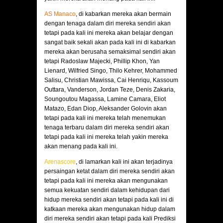
AS Manaco
, di kabarkan mereka akan bermain
dengan tenaga dalam diri mereka sendiri akan
tetapi pada kali ini mereka akan belajar dengan
sangat baik sekali akan pada kali ini di kabarkan
mereka akan berusaha semaksimal sendiri akan
tetapi Radoslaw Majecki, Phillip Khon, Yan
Lienard, Wilfried Singo, Thilo Kehrer, Mohammed
Salisu, Christian Mawissa, Cai Henriqu, Kassoum
Outtara, Vanderson, Jordan Teze, Denis Zakaria,
Soungoutou Magassa, Lamine Camara, Eliot
Matazo, Edan Diop, Aleksander Golovin akan
tetapi pada kali ini mereka telah menemukan
tenaga terbaru dalam diri mereka sendiri akan
tetapi pada kali ini mereka telah yakin mereka
akan menang pada kali ini.
Arenascore
, di lamarkan kali ini akan terjadinya
persaingan ketat dalam diri mereka sendiri akan
tetapi pada kali ini mereka akan mengunakan
semua kekuatan sendiri dalam kehidupan dari
hidup mereka sendiri akan tetapi pada kali ini di
katkaan mereka akan mengunakan hidup dalam
diri mereka sendiri akan tetapi pada kali Prediksi