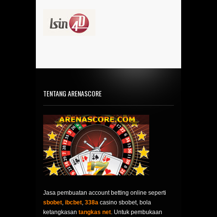
TENTANG ARENASCORE
Jasa pembuatan account betting online seperti
sbobet
,
ibcbet
,
338a
casino sbobet, bola
ketangkasan
tangkas net
. Untuk pembukaan