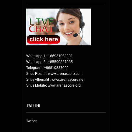
Whatsapp 1 :
+66931908391
Whatsapp 2 :
+85590337085
Telegram :
+66810837099
Situs Resmi : www.arenascore.com
Situs Alternatif : www.arenascore.net
Situs Mobile: www.arenascore.org
TWITTER
Twitter