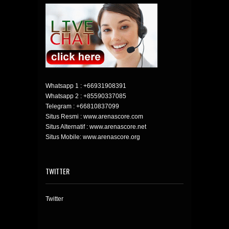
Whatsapp 1 :
+66931908391
Whatsapp 2 :
+85590337085
Telegram :
+66810837099
Situs Resmi : www.arenascore.com
Situs Alternatif : www.arenascore.net
Situs Mobile: www.arenascore.org
TWITTER
Twitter