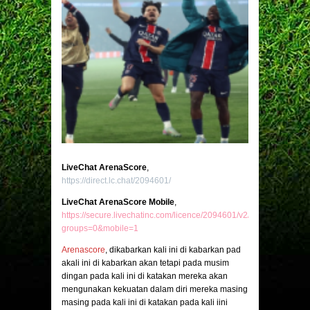
LiveChat ArenaScore
,
https://direct.lc.chat/2094601/
LiveChat ArenaScore Mobile
,
https://secure.livechatinc.com/licence/2094601/v2/open_chat.cgi?
groups=0&mobile=1
Arenascore
, dikabarkan kali ini di kabarkan pad
akali ini di kabarkan akan tetapi pada musim
dingan pada kali ini di katakan mereka akan
mengunakan kekuatan dalam diri mereka masing
masing pada kali ini di katakan pada kali iini