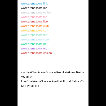
www.arenascore.link
www.arenascore.me
www.arenascore.online
www.arenascore.fun
www.arenascore.live
www.arenascore.club
www.arenascore.co
www.arenascore.top
www.arenascore.com
www.arenascore.net
www.arenascore.org
www.arenascore.casino
« «
LiveChat ArenaScore – Prediksi Akurat Reims
VS Metz
LiveChat ArenaScore – Prediksi Akurat Bahia VS
Sao Paulo
» »