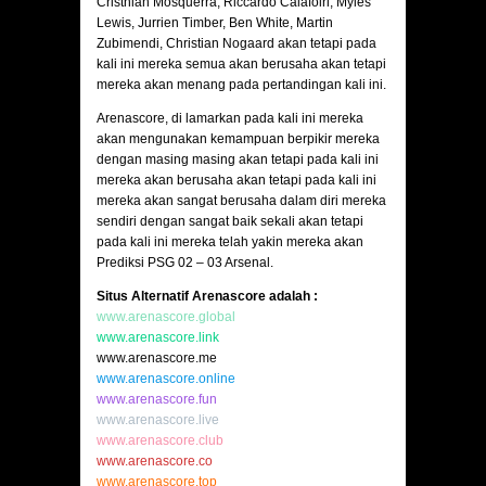
Cristhian Mosquerra, Riccardo Calafoiri, Myles
Lewis, Jurrien Timber, Ben White, Martin
Zubimendi, Christian Nogaard akan tetapi pada
kali ini mereka semua akan berusaha akan tetapi
mereka akan menang pada pertandingan kali ini.
Arenascore, di lamarkan pada kali ini mereka
akan mengunakan kemampuan berpikir mereka
dengan masing masing akan tetapi pada kali ini
mereka akan berusaha akan tetapi pada kali ini
mereka akan sangat berusaha dalam diri mereka
sendiri dengan sangat baik sekali akan tetapi
pada kali ini mereka telah yakin mereka akan
Prediksi PSG 02 – 03 Arsenal.
Situs Alternatif Arenascore adalah :
www.arenascore.global
www.arenascore.link
www.arenascore.me
www.arenascore.online
www.arenascore.fun
www.arenascore.live
www.arenascore.club
www.arenascore.co
www.arenascore.top