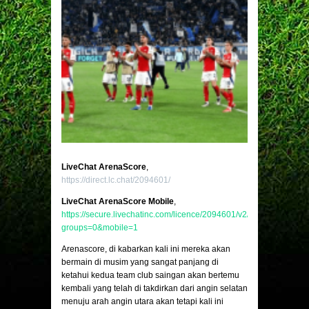
LiveChat ArenaScore
,
https://direct.lc.chat/2094601/
LiveChat ArenaScore Mobile
,
https://secure.livechatinc.com/licence/2094601/v2/open_chat.cgi?
groups=0&mobile=1
Arenascore, di kabarkan kali ini mereka akan
bermain di musim yang sangat panjang di
ketahui kedua team club saingan akan bertemu
kembali yang telah di takdirkan dari angin selatan
menuju arah angin utara akan tetapi kali ini