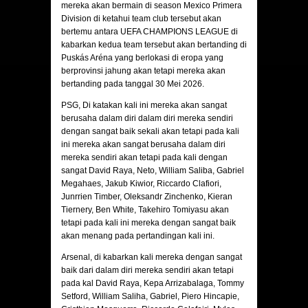
mereka akan bermain di season Mexico Primera
Division di ketahui team club tersebut akan
bertemu antara UEFA CHAMPIONS LEAGUE di
kabarkan kedua team tersebut akan bertanding di
Puskás Aréna yang berlokasi di eropa yang
berprovinsi jahung akan tetapi mereka akan
bertanding pada tanggal 30 Mei 2026.
PSG, Di katakan kali ini mereka akan sangat
berusaha dalam diri dalam diri mereka sendiri
dengan sangat baik sekali akan tetapi pada kali
ini mereka akan sangat berusaha dalam diri
mereka sendiri akan tetapi pada kali dengan
sangat David Raya, Neto, William Saliba, Gabriel
Megahaes, Jakub Kiwior, Riccardo Clafiori,
Junrrien Timber, Oleksandr Zinchenko, Kieran
Tiernery, Ben White, Takehiro Tomiyasu akan
tetapi pada kali ini mereka dengan sangat baik
akan menang pada pertandingan kali ini.
Arsenal, di kabarkan kali mereka dengan sangat
baik dari dalam diri mereka sendiri akan tetapi
pada kal David Raya, Kepa Arrizabalaga, Tommy
Setford, William Saliha, Gabriel, Piero Hincapie,