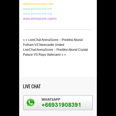
www.arenascore.com
www.arenascore.net
www.arenascore.org
www.arenascore.casino
« «
LiveChat ArenaScore – Prediksi Akurat
Fulham VS Newcastle United
LiveChat ArenaScore – Prediksi Akurat Crystal
Palace VS Rayo Vallecano
» »
LIVE CHAT