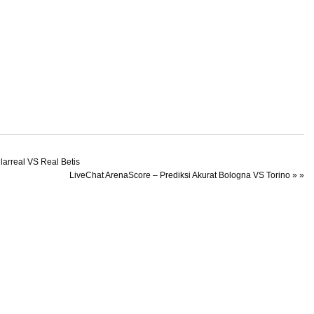
larreal VS Real Betis
LiveChat ArenaScore – Prediksi Akurat Bologna VS Torino
» »