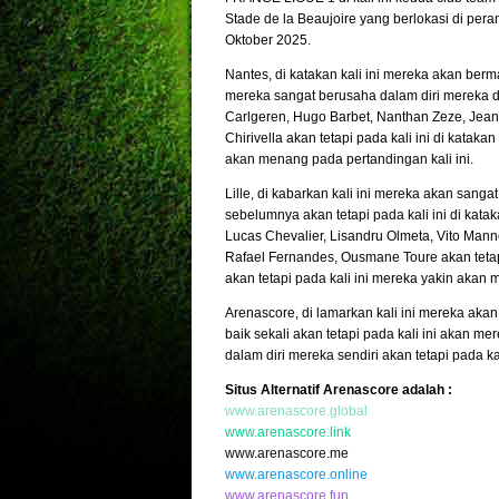
Stade de la Beaujoire yang berlokasi di pera
Oktober 2025.
Nantes, di katakan kali ini mereka akan berma
mereka sangat berusaha dalam diri mereka dal
Carlgeren, Hugo Barbet, Nanthan Zeze, Jean 
Chirivella akan tetapi pada kali ini di katak
akan menang pada pertandingan kali ini.
Lille, di kabarkan kali ini mereka akan sang
sebelumnya akan tetapi pada kali ini di kat
Lucas Chevalier, Lisandru Olmeta, Vito Mann
Rafael Fernandes, Ousmane Toure akan tetap
akan tetapi pada kali ini mereka yakin akan 
Arenascore, di lamarkan kali ini mereka aka
baik sekali akan tetapi pada kali ini akan m
dalam diri mereka sendiri akan tetapi pada ka
Situs Alternatif Arenascore adalah :
www.arenascore.global
www.arenascore.link
www.arenascore.me
www.arenascore.online
www.arenascore.fun