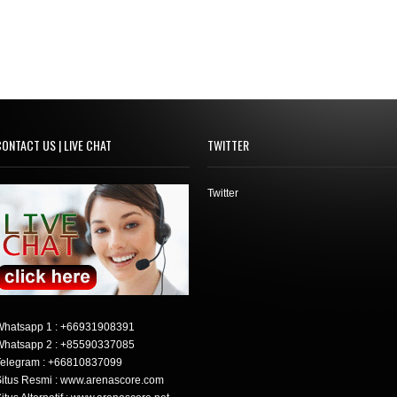
ONTACT US | LIVE CHAT
TWITTER
Twitter
Whatsapp 1 :
+66931908391
Whatsapp 2 :
+85590337085
elegram :
+66810837099
itus Resmi : www.arenascore.com