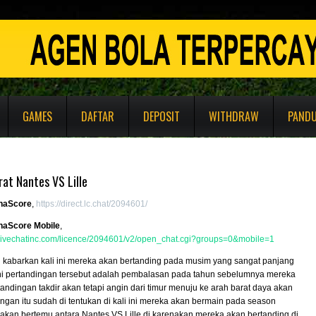
GAMES
DAFTAR
DEPOSIT
WITHDRAW
PAND
at Nantes VS Lille
naScore
,
https://direct.lc.chat/2094601/
naScore Mobile
,
e.livechatinc.com/licence/2094601/v2/open_chat.cgi?groups=0&mobile=1
i kabarkan kali ini mereka akan bertanding pada musim yang sangat panjang
i ini pertandingan tersebut adalah pembalasan pada tahun sebelumnya mereka
tandingan takdir akan tetapi angin dari timur menuju ke arah barat daya akan
ingan itu sudah di tentukan di kali ini mereka akan bermain pada season
akan bertemu antara Nantes VS Lille di karenakan mereka akan bertanding di