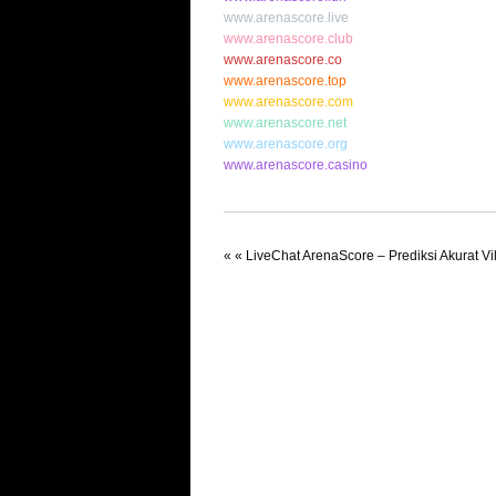
www.arenascore.live
www.arenascore.club
www.arenascore.co
www.arenascore.top
www.arenascore.com
www.arenascore.net
www.arenascore.org
www.arenascore.casino
« «
LiveChat ArenaScore – Prediksi Akurat Vil