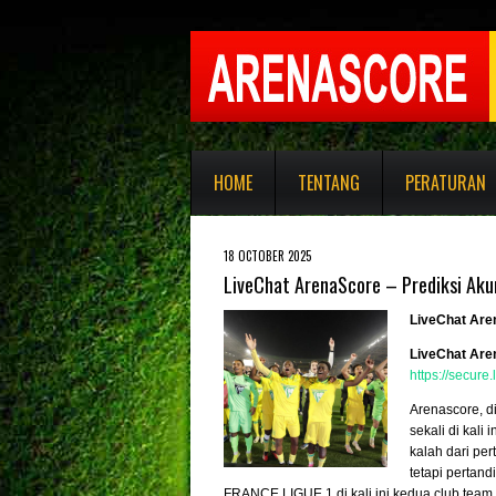
HOME
TENTANG
PERATURAN
18 OCTOBER 2025
LiveChat ArenaScore – Prediksi Akur
LiveChat Are
LiveChat Are
https://secur
Arenascore, d
sekali di kal
kalah dari per
tetapi pertand
FRANCE LIGUE 1 di kali ini kedua club team 