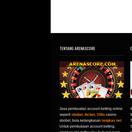
TENTANG ARENASCORE
C
Jasa pembuatan account betting online
seperti
sbobet
,
ibcbet
,
338a
casino
sbobet, bola ketangkasan
tangkas net
.
T
Untuk pembukaan account betting,
S