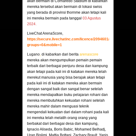
akan bermain di Cornaredo Stadium di kabarkan
mereka tersebut akan bermain di lokasi swiss
yang berada di provinsi thornme akan tetapi kali
ini mereka bermain pada tanggal
03 Agustus
2024.
LiveChat ArenaScore,
https://secure.livechatinc.com/licence/2094601/v2/open_chat.c
groups=0&mobile=1
Lugano
,
di kabarkan dari berita
arenascore
mereka akan mengumpulkan pemain pemain
terbaik dari berbagai penjuru desa dan kampung
akan tetapi pada kali ini di katakan mereka telah
merekut manusia yang bisa berajak akan tetapi
pada kali ini di katakan mereka akan bermain
dengan sangat baik dan sangat benar setelah
mereka mendapatkan buku pelajaran rohani dan
mereka membutuhkan kekuatan rohani setelah
mereka mahir dalam menguasi teknik
mengendali kekuatan dari dalam rohani pada kali
ini mereka telah melatih orang orang yang
berbakat dari berbagai desa dan kampung,
Ignacio Aliseda, Boris Babic, Mohamed Belhadj,
Uran Bislimi, Mattia Bottani, Zachary Brault, Yanis