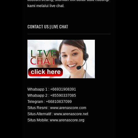
kami melalui live chat.
CONTACT US | LIVE CHAT
Whatsapp 1 :
+66931908391
Whatsapp 2 :
+85590337085
Telegram :
+66810837099
Situs Resmi : www.arenascore.com
Situs Alternatif : www.arenascore.net
Situs Mobile: www.arenascore.org