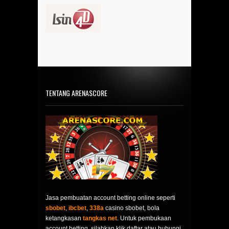
TENTANG ARENASCORE
Jasa pembuatan account betting online seperti
sbobet
,
ibcbet
,
338a
casino sbobet, bola
ketangkasan
tangkas net
. Untuk pembukaan
account betting, silahkan klik daftar atau hubungi