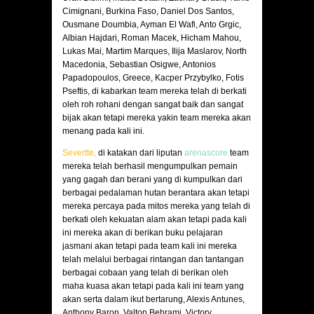
Cimignani, Burkina Faso, Daniel Dos Santos,
Ousmane Doumbia, Ayman El Wafi, Anto Grgic,
Albian Hajdari, Roman Macek, Hicham Mahou,
Lukas Mai, Martim Marques, Ilija Maslarov, North
Macedonia, Sebastian Osigwe, Antonios
Papadopoulos, Greece, Kacper Przybylko, Fotis
Pseftis, di kabarkan team mereka telah di berkati
oleh roh rohani dengan sangat baik dan sangat
bijak akan tetapi mereka yakin team mereka akan
menang pada kali ini.
Severtte
,
di katakan dari liputan
arenascore
team
mereka telah berhasil mengumpulkan pemain
yang gagah dan berani yang di kumpulkan dari
berbagai pedalaman hutan berantara akan tetapi
mereka percaya pada mitos mereka yang telah di
berkati oleh kekuatan alam akan tetapi pada kali
ini mereka akan di berikan buku pelajaran
jasmani akan tetapi pada team kali ini mereka
telah melalui berbagai rintangan dan tantangan
berbagai cobaan yang telah di berikan oleh
maha kuasa akan tetapi pada kali ini team yang
akan serta dalam ikut bertarung, Alexis Antunes,
Anthony Baron, Valton Behrami, Victory