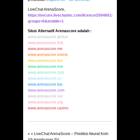
LiveChat ArenaScore,
https://secure.livechatinc.com/licence/2094601/v2/open_chat.c
groups=0&mobile=1
Situs Alternatif Arenascore adalah :
www.arenascore.global
www.arenascore.link
www.arenascore.me
www.arenascore.online
www.arenascore.fun
www.arenascore.live
www.arenascore.club
www.arenascore.co
www.arenascore.top
www.arenascore.com
www.arenascore.net
www.arenascore.org
www.arenascore.casino
« «
LiveChat ArenaScore – Prediksi Akurat Koln
VS Hamburger SV