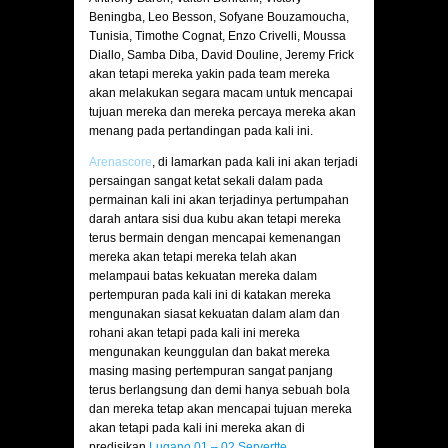
Beningba, Leo Besson, Sofyane Bouzamoucha,
Tunisia, Timothe Cognat, Enzo Crivelli, Moussa
Diallo, Samba Diba, David Douline, Jeremy Frick
akan tetapi mereka yakin pada team mereka
akan melakukan segara macam untuk mencapai
tujuan mereka dan mereka percaya mereka akan
menang pada pertandingan pada kali ini.
Arenascore
, di lamarkan pada kali ini akan terjadi
persaingan sangat ketat sekali dalam pada
permainan kali ini akan terjadinya pertumpahan
darah antara sisi dua kubu akan tetapi mereka
terus bermain dengan mencapai kemenangan
mereka akan tetapi mereka telah akan
melampaui batas kekuatan mereka dalam
pertempuran pada kali ini di katakan mereka
mengunakan siasat kekuatan dalam alam dan
rohani akan tetapi pada kali ini mereka
mengunakan keunggulan dan bakat mereka
masing masing pertempuran sangat panjang
terus berlangsung dan demi hanya sebuah bola
dan mereka tetap akan mencapai tujuan mereka
akan tetapi pada kali ini mereka akan di
predisikan
Lugano 01 – 02 Servertte.