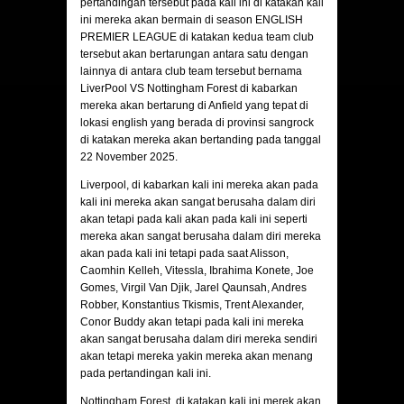
pertandingan tersebut pada kali ini di katakan kali
ini mereka akan bermain di season ENGLISH
PREMIER LEAGUE di katakan kedua team club
tersebut akan bertarungan antara satu dengan
lainnya di antara club team tersebut bernama
LiverPool VS Nottingham Forest di kabarkan
mereka akan bertarung di Anfield yang tepat di
lokasi english yang berada di provinsi sangrock
di katakan mereka akan bertanding pada tanggal
22 November 2025.
Liverpool, di kabarkan kali ini mereka akan pada
kali ini mereka akan sangat berusaha dalam diri
akan tetapi pada kali akan pada kali ini seperti
mereka akan sangat berusaha dalam diri mereka
akan pada kali ini tetapi pada saat Alisson,
Caomhin Kelleh, Vitessla, Ibrahima Konete, Joe
Gomes, Virgil Van Djik, Jarel Qaunsah, Andres
Robber, Konstantius Tkismis, Trent Alexander,
Conor Buddy akan tetapi pada kali ini mereka
akan sangat berusaha dalam diri mereka sendiri
akan tetapi mereka yakin mereka akan menang
pada pertandingan kali ini.
Nottingham Forest, di katakan kali ini merek akan