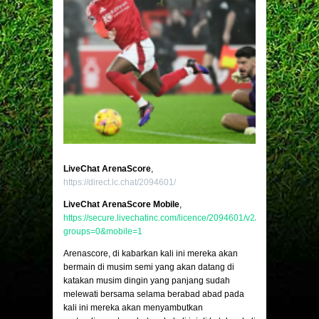
LiveChat ArenaScore
,
https://direct.lc.chat/2094601/
LiveChat ArenaScore Mobile
,
https://secure.livechatinc.com/licence/2094601/v2/open_chat.cgi?
groups=0&mobile=1
Arenascore, di kabarkan kali ini mereka akan
bermain di musim semi yang akan datang di
katakan musim dingin yang panjang sudah
melewati bersama selama berabad abad pada
kali ini mereka akan menyambutkan