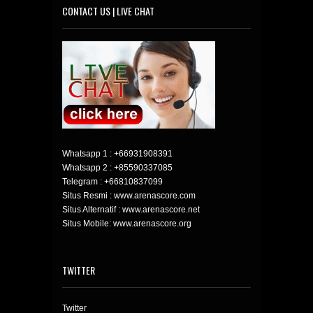
CONTACT US | LIVE CHAT
Whatsapp 1 :
+66931908391
Whatsapp 2 :
+85590337085
Telegram :
+66810837099
Situs Resmi : www.arenascore.com
Situs Alternatif : www.arenascore.net
Situs Mobile: www.arenascore.org
TWITTER
Twitter