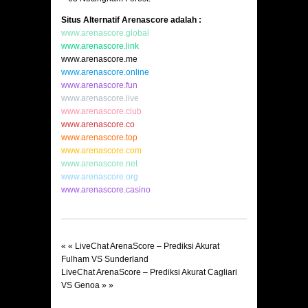
Situs Alternatif Arenascore adalah :
www.arenascore.global
www.arenascore.link
www.arenascore.me
www.arenascore.online
www.arenascore.fun
www.arenascore.live
www.arenascore.club
www.arenascore.co
www.arenascore.top
www.arenascore.com
www.arenascore.net
www.arenascore.org
www.arenascore.casino
« «
LiveChat ArenaScore – Prediksi Akurat
Fulham VS Sunderland
LiveChat ArenaScore – Prediksi Akurat Cagliari
VS Genoa
» »