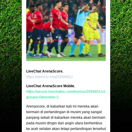
LiveChat ArenaScore
,
https://direct.lc.chat/2094601/
LiveChat ArenaScore Mobile
,
https://secure.livechatinc.com/licence/2094601/v2/open_chat.cgi?
groups=0&mobile=1
Arenascore, di kabarkan kali ini mereka akan
bermain di pertandingan di musim yang sangat
panjang sekali di kabarkan mereka akan bermain
pada musim dingin dari angin utara berhembus
ke arah selatan akan tetapi pertandingan tersebut