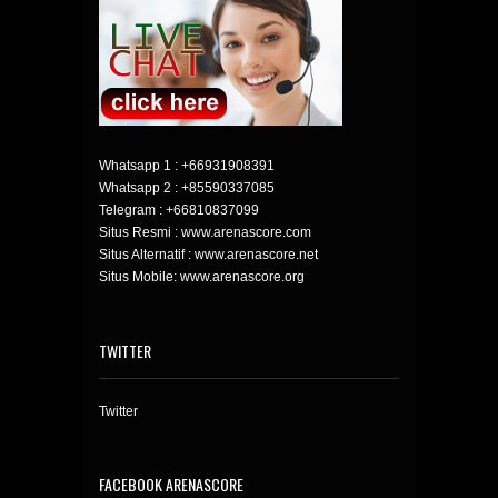
Whatsapp 1 :
+66931908391
Whatsapp 2 :
+85590337085
Telegram :
+66810837099
Situs Resmi : www.arenascore.com
Situs Alternatif : www.arenascore.net
Situs Mobile: www.arenascore.org
TWITTER
Twitter
FACEBOOK ARENASCORE