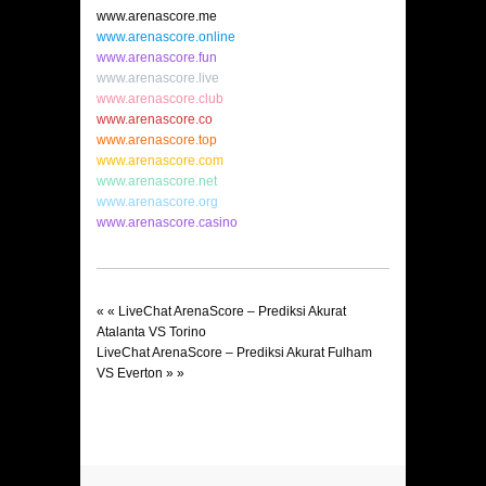
www.arenascore.me
www.arenascore.online
www.arenascore.fun
www.arenascore.live
www.arenascore.club
www.arenascore.co
www.arenascore.top
www.arenascore.com
www.arenascore.net
www.arenascore.org
www.arenascore.casino
« «
LiveChat ArenaScore – Prediksi Akurat
Atalanta VS Torino
LiveChat ArenaScore – Prediksi Akurat Fulham
VS Everton
» »