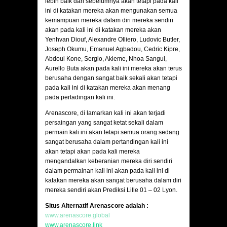
lebih baik dari sebelumnya akan tetapi pada kali
ini di katakan mereka akan mengunakan semua
kemampuan mereka dalam diri mereka sendiri
akan pada kali ini di katakan mereka akan
Yenhvan Diouf, Alexandre Olliero, Ludovic Butler,
Joseph Okumu, Emanuel Agbadou, Cedric Kipre,
Abdoul Kone, Sergio, Akieme, Nhoa Sangui,
Aurello Buta akan pada kali ini mereka akan terus
berusaha dengan sangat baik sekali akan tetapi
pada kali ini di katakan mereka akan menang
pada pertadingan kali ini.
Arenascore, di lamarkan kali ini akan terjadi
persaingan yang sangat ketat sekali dalam
permain kali ini akan tetapi semua orang sedang
sangat berusaha dalam pertandingan kali ini
akan tetapi akan pada kali mereka
mengandalkan keberanian mereka diri sendiri
dalam permainan kali ini akan pada kali ini di
katakan mereka akan sangat berusaha dalam diri
mereka sendiri akan Prediksi Lille 01 – 02 Lyon.
Situs Alternatif Arenascore adalah :
www.arenascore.global
www.arenascore.link