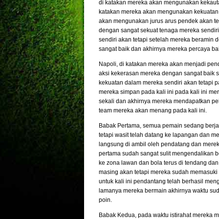
di katakan mereka akan mengunakan kekauta
katakan mereka akan mengunakan kekuatan dla
akan mengunakan jurus arus pendek akan tet
dengan sangat sekuat tenaga mereka sendiri
sendiri akan tetapi setelah mereka beramin 
sangat baik dan akhirnya mereka percaya ba
Napoli
, di katakan mereka akan menjadi pen
aksi kekerasan mereka dengan sangat baik s
kekuatan dalam mereka sendiri akan tetapi 
mereka simpan pada kali ini pada kali ini me
sekali dan akhirnya mereka mendapatkan pel
team mereka akan menang pada kali ini.
Babak Pertama, semua pemain sedang berjal
tetapi wasit telah datang ke lapangan dan m
langsung di ambil oleh pendatang dan mereka
pertama sudah sangat sulit mengendalikan b
ke zona lawan dan bola terus di tendang da
masing akan tetapi mereka sudah memasuki g
untuk kali ini pendantang telah berhasil men
lamanya mereka bermain akhirnya waktu sud
poin.
Babak Kedua, pada waktu istirahat mereka 