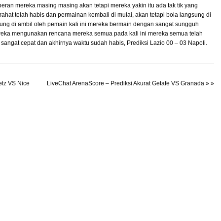
eran mereka masing masing akan tetapi mereka yakin itu ada tak tik yang
tirahat telah habis dan permainan kembali di mulai, akan tetapi bola langsung di
sung di ambil oleh pemain kali ini mereka bermain dengan sangat sungguh
mereka mengunakan rencana mereka semua pada kali ini mereka semua telah
 sangat cepat dan akhirnya waktu sudah habis,
Prediksi Lazio 00 – 03 Napoli.
etz VS Nice
LiveChat ArenaScore – Prediksi Akurat Getafe VS Granada
» »