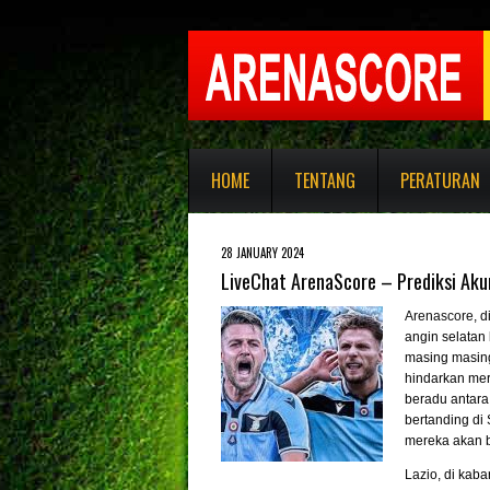
HOME
TENTANG
PERATURAN
28 JANUARY 2024
LiveChat ArenaScore – Prediksi Akur
Arenascore
, 
angin selatan 
masing masing
hindarkan mer
beradu antara
bertanding di 
mereka akan b
Lazio
, di kab