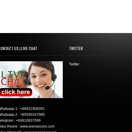
ONTACT US | LIVE CHAT
TWITTER
Twitter
Whatsapp 1 :
+66931908391
Whatsapp 2 :
+85590337085
elegram :
+66810837099
itus Resmi : www.arenascore.com