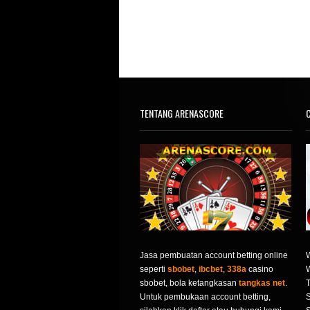
TENTANG ARENASCORE
C
Jasa pembuatan account betting online
seperti
sbobet
,
ibcbet
,
338a
casino
sbobet, bola ketangkasan
tangkas net
.
T
Untuk pembukaan account betting,
S