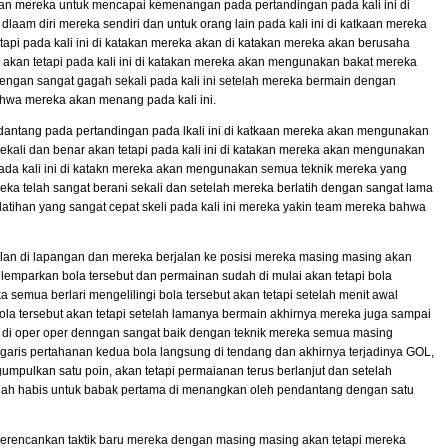
n mereka untuk mencapai kemenangan pada pertandingan pada kali ini di
am diri mereka sendiri dan untuk orang lain pada kali ini di katkaan mereka
api pada kali ini di katakan mereka akan di katakan mereka akan berusaha
 akan tetapi pada kali ini di katakan mereka akan mengunakan bakat mereka
dengan sangat gagah sekali pada kali ini setelah mereka bermain dengan
hwa mereka akan menang pada kali ini.
dantang pada pertandingan pada lkali ini di katkaan mereka akan mengunakan
ekali dan benar akan tetapi pada kali ini di katakan mereka akan mengunakan
pada kali ini di katakn mereka akan mengunakan semua teknik mereka yang
reka telah sangat berani sekali dan setelah mereka berlatih dengan sangat lama
atihan yang sangat cepat skeli pada kali ini mereka yakin team mereka bahwa
an di lapangan dan mereka berjalan ke posisi mereka masing masing akan
elemparkan bola tersebut dan permainan sudah di mulai akan tetapi bola
 semua berlari mengelilingi bola tersebut akan tetapi setelah menit awal
ola tersebut akan tetapi setelah lamanya bermain akhirnya mereka juga sampai
n di oper oper denngan sangat baik dengan teknik mereka semua masing
aris pertahanan kedua bola langsung di tendang dan akhirnya terjadinya GOL,
gumpulkan satu poin, akan tetapi permaianan terus berlanjut dan setelah
ah habis untuk babak pertama di menangkan oleh pendantang dengan satu
merencankan taktik baru mereka dengan masing masing akan tetapi mereka