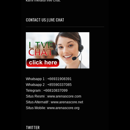
kami melalui live chat.
CONTACT US | LIVE CHAT
Whatsapp 1 :
+66931908391
Whatsapp 2 :
+85590337085
Telegram :
+66810837099
Situs Resmi : www.arenascore.com
Situs Alternatif : www.arenascore.net
Situs Mobile: www.arenascore.org
TWITTER