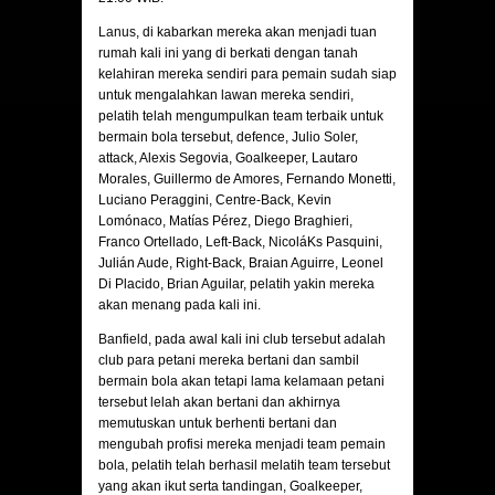
Lanus
, di kabarkan mereka akan menjadi tuan
rumah kali ini yang di berkati dengan tanah
kelahiran mereka sendiri para pemain sudah siap
untuk mengalahkan lawan mereka sendiri,
pelatih telah mengumpulkan team terbaik untuk
bermain bola tersebut, defence, Julio Soler,
attack, Alexis Segovia, Goalkeeper, Lautaro
Morales, Guillermo de Amores, Fernando Monetti,
Luciano Peraggini, Centre-Back, Kevin
Lomónaco, Matías Pérez, Diego Braghieri,
Franco Ortellado, Left-Back, NicoláKs Pasquini,
Julián Aude, Right-Back, Braian Aguirre, Leonel
Di Placido, Brian Aguilar, pelatih yakin mereka
akan menang pada kali ini.
Banfield
, pada awal kali ini club tersebut adalah
club para petani mereka bertani dan sambil
bermain bola akan tetapi lama kelamaan petani
tersebut lelah akan bertani dan akhirnya
memutuskan untuk berhenti bertani dan
mengubah profisi mereka menjadi team pemain
bola, pelatih telah berhasil melatih team tersebut
yang akan ikut serta tandingan, Goalkeeper,