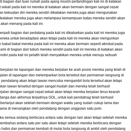
adi bagian dari tuan rumah pada ajang musim pertandingan kali ini di katakan
t sekali pada kali ini mereka di katakan akan bermain dengan sangat cepat
an kekuatan diri mereka sendiri dikatakan mereka juga akan mengunakan
 dikatakan mereka juga akan melampaui kemampuan batas mereka sendiri akan
a akan menang pada kali ini.
menjadi bagian dari pedatang pada kali ini dikabarkan pada kali ini mereka juga
ka untuk beradaptasi akan tetapi pada kali ini mereka akan mengunkan
bakat bakat mereka pada kali ini mereka akan bermain seperti akrobat pada
lami di bagian dari tubuh mereka sendiri pada kali ini mereka di katakan akan
diri pada kali ini pelatih telah menyakikan mereka untuk menuju sebuah
berjalan ke lapangan dan mereka berjalan ke arah posisi mereka yang telah di
erjalan di lapangan dan melemparkan bola tersebut dan permainan langsung di
eh pendatang akan tetapi lawan mencoba mengambil bola tersebut akan tetapi
kan lawan tersebut dengan sangat mudah dan mereka telah berhasil
alan dengan sangat cepat sekali akan tetapi mereka berjalan terus kearah
danga dan akhirnya terjadinya GOL, untuk kali pendatnag telah berhasil
 berlanjut akan setelah bermain dengan waktu yang sudah cukup lama dan
rtama di menangkan oleh pendatang dengan unggulan satu poin.
ka semua sedang berbicara antara satu dengan lain akan tetapi setelah mereka
mbahas antara satu per satu akan tetapi setelah mereka berbicara dengan
 habis dan permainan kembali di mulai bola langsung di ambil oleh pendatang