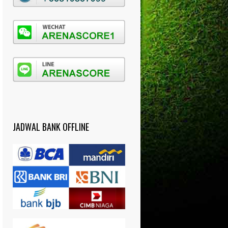
JADWAL BANK OFFLINE