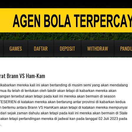
GAMES
DAFTAR
DEPOSIT
WITHDRAW
PAND
urat Brann VS Ham-Kam
Dikabarkan mereka kali ini akan bertanding di musim semi yang akan mendatang
mua itu telah di tentukan oleh takdir akan tetapi di kabarkan mereka akan
angan tersebut akan tetapi pada kali ini mereka akan bermain di season
ERIEN di katakan mereka akan bertarung antar provinsi di kabarkan kedua
an bertemu antara Brann VS HamKam akan tetapi di katakan mereka mempunyai
 dari sejak zaman dahulu akan tetapi pada kali ini mereka akan bermain di State
akan tetapi pertandingan mereka di jadwal kan pada tanggal 02 Juli 2023 pada
.