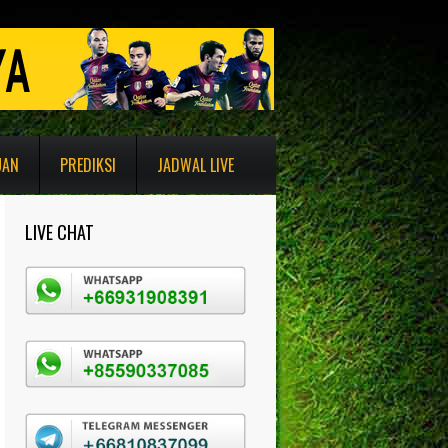
UAN
PREDIKSI
JADWAL LIVE
LIVE CHAT