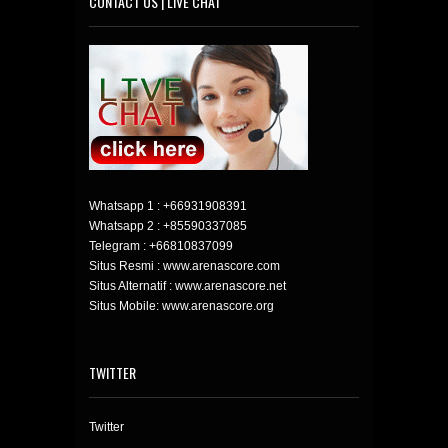
CONTACT US | LIVE CHAT
Whatsapp 1 :
+66931908391
Whatsapp 2 :
+85590337085
Telegram :
+66810837099
Situs Resmi : www.arenascore.com
Situs Alternatif : www.arenascore.net
Situs Mobile: www.arenascore.org
TWITTER
Twitter