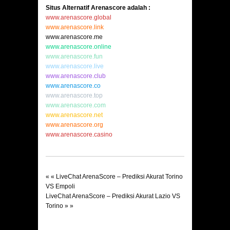
Situs Alternatif Arenascore adalah :
www.arenascore.global
www.arenascore.link
www.arenascore.me
www.arenascore.online
www.arenascore.fun
www.arenascore.live
www.arenascore.club
www.arenascore.co
www.arenascore.top
www.arenascore.com
www.arenascore.net
www.arenascore.org
www.arenascore.casino
« «
LiveChat ArenaScore – Prediksi Akurat Torino
VS Empoli
LiveChat ArenaScore – Prediksi Akurat Lazio VS
Torino
» »