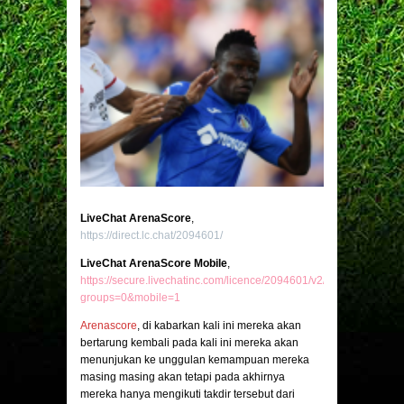
LiveChat ArenaScore
,
https://direct.lc.chat/2094601/
LiveChat ArenaScore Mobile
,
https://secure.livechatinc.com/licence/2094601/v2/open_chat.cgi?
groups=0&mobile=1
Arenascore
, di kabarkan kali ini mereka akan
bertarung kembali pada kali ini mereka akan
menunjukan ke unggulan kemampuan mereka
masing masing akan tetapi pada akhirnya
mereka hanya mengikuti takdir tersebut dari