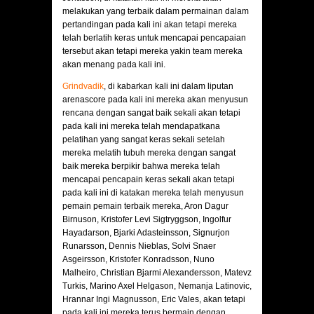
melakukan yang terbaik dalam permainan dalam
pertandingan pada kali ini akan tetapi mereka
telah berlatih keras untuk mencapai pencapaian
tersebut akan tetapi mereka yakin team mereka
akan menang pada kali ini.
Grindvadik
, di kabarkan kali ini dalam liputan
arenascore pada kali ini mereka akan menyusun
rencana dengan sangat baik sekali akan tetapi
pada kali ini mereka telah mendapatkana
pelatihan yang sangat keras sekali setelah
mereka melatih tubuh mereka dengan sangat
baik mereka berpikir bahwa mereka telah
mencapai pencapain keras sekali akan tetapi
pada kali ini di katakan mereka telah menyusun
pemain pemain terbaik mereka, Aron Dagur
Birnuson, Kristofer Levi Sigtryggson, Ingolfur
Hayadarson, Bjarki Adasteinsson, Signurjon
Runarsson, Dennis Nieblas, Solvi Snaer
Asgeirsson, Kristofer Konradsson, Nuno
Malheiro, Christian Bjarmi Alexandersson, Matevz
Turkis, Marino Axel Helgason, Nemanja Latinovic,
Hrannar Ingi Magnusson, Eric Vales, akan tetapi
pada kali ini mereka terus bermain dengan