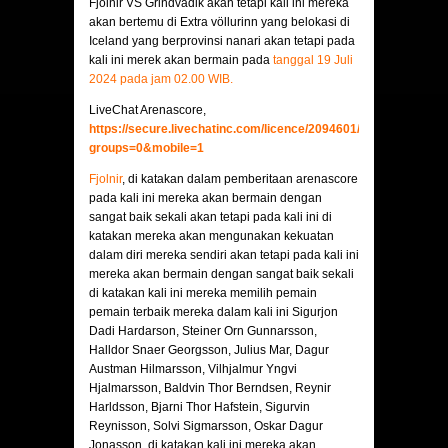
Fjolnir VS Grindvadik akan tetapi kali ini mereka
akan bertemu di Extra völlurinn yang belokasi di
Iceland yang berprovinsi nanari akan tetapi pada
kali ini merek akan bermain pada
tanggal 19 Juli
2024 pada jam 02.00 WIB.
LiveChat Arenascore,
https://secure.livechatinc.com/licence/2094601/v2/open_chat.c
groups=0&mobile=1
Fjolnir
, di katakan dalam pemberitaan arenascore
pada kali ini mereka akan bermain dengan
sangat baik sekali akan tetapi pada kali ini di
katakan mereka akan mengunakan kekuatan
dalam diri mereka sendiri akan tetapi pada kali ini
mereka akan bermain dengan sangat baik sekali
di katakan kali ini mereka memilih pemain
pemain terbaik mereka dalam kali ini Sigurjon
Dadi Hardarson, Steiner Orn Gunnarsson,
Halldor Snaer Georgsson, Julius Mar, Dagur
Austman Hilmarsson, Vilhjalmur Yngvi
Hjalmarsson, Baldvin Thor Berndsen, Reynir
Harldsson, Bjarni Thor Hafstein, Sigurvin
Reynisson, Solvi Sigmarsson, Oskar Dagur
Jonasson, di katakan kali ini mereka akan