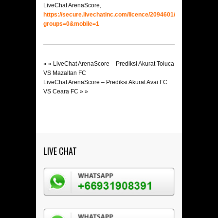
LiveChat ArenaScore,
https://secure.livechatinc.com/licence/2094601/v2/open_chat.c
groups=0&mobile=1
« «
LiveChat ArenaScore – Prediksi Akurat Toluca
VS Mazaltan FC
LiveChat ArenaScore – Prediksi Akurat Avai FC
VS Ceara FC
» »
LIVE CHAT