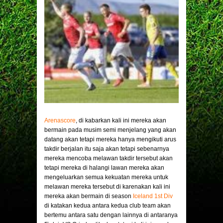
Arenascore
, di kabarkan kali ini mereka akan
bermain pada musim semi menjelang yang akan
datang akan tetapi mereka hanya mengikuti arus
takdir berjalan itu saja akan tetapi sebenarnya
mereka mencoba melawan takdir tersebut akan
tetapi mereka di halangi lawan mereka akan
mengeluarkan semua kekuatan mereka untuk
melawan mereka tersebut di karenakan kali ini
mereka akan bermain di season
Iceland 1st Div
di katakan kedua antara kedua club team akan
bertemu antara satu dengan lainnya di antaranya