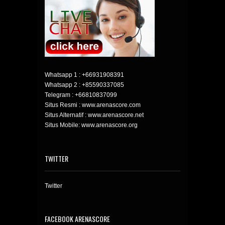
Whatsapp 1 :
+66931908391
Whatsapp 2 :
+85590337085
Telegram :
+66810837099
Situs Resmi : www.arenascore.com
Situs Alternatif : www.arenascore.net
Situs Mobile: www.arenascore.org
TWITTER
Twitter
FACEBOOK ARENASCORE