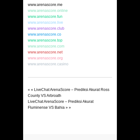
www.arenascore.me
www.arenascore.online
www.arenascore.fun
www.arenascore.live
www.arenascore.club
www.arenascore.co
www.arenascore.top
www.arenascore.com
www.arenascore.net
www.arenascore.org
www.arenascore.casino
« «
LiveChat ArenaScore – Prediksi Akurat Ross
County VS Arbroath
LiveChat ArenaScore – Prediksi Akurat
Fluminense VS Bahia
» »