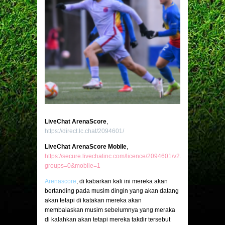
LiveChat ArenaScore
,
https://direct.lc.chat/2094601/
LiveChat ArenaScore Mobile
,
https://secure.livechatinc.com/licence/2094601/v2/open_chat.cgi?
groups=0&mobile=1
Arenascore
, di kabarkan kali ini mereka akan
bertanding pada musim dingin yang akan datang
akan tetapi di katakan mereka akan
membalaskan musim sebelumnya yang meraka
di kalahkan akan tetapi mereka takdir tersebut