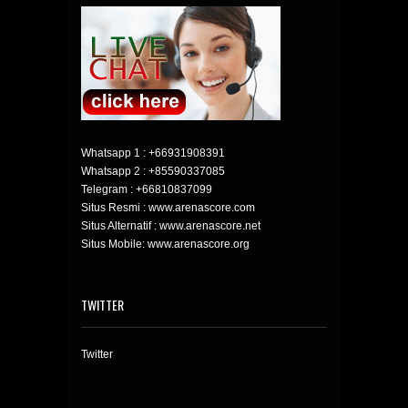
Whatsapp 1 :
+66931908391
Whatsapp 2 :
+85590337085
Telegram :
+66810837099
Situs Resmi : www.arenascore.com
Situs Alternatif : www.arenascore.net
Situs Mobile: www.arenascore.org
TWITTER
Twitter