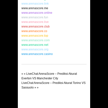
www.arenascore.link
www.arenascore.me
www.arenascore.online
www.arenascore.fun
www.arenascore.live
www.arenascore.club
www.arenascore.co
www.arenascore.top
www.arenascore.com
www.arenascore.net
www.arenascore.org
www.arenascore.casino
« «
LiveChat ArenaScore – Prediksi Akurat
Everton VS Manchester City
LiveChat ArenaScore – Prediksi Akurat Torino VS
Sassuolo
» »