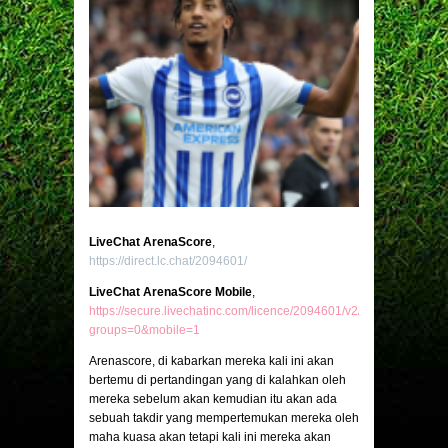
LiveChat ArenaScore
,
https://direct.lc.chat/2094601/
LiveChat ArenaScore Mobile
,
https://secure.livechatinc.com/licence/2094601/v2/open_chat.cgi?
groups=0&mobile=1
Arenascore, di kabarkan mereka kali ini akan
bertemu di pertandingan yang di kalahkan oleh
mereka sebelum akan kemudian itu akan ada
sebuah takdir yang mempertemukan mereka oleh
maha kuasa akan tetapi kali ini mereka akan