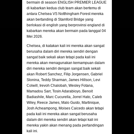
bermain di season ENGLISH PREMIER LEAGUE
di kabarkan kedua club team akan bertemu di
antara Chelsea VS Notthingham Forest mereka
akan bertanding di Stamford Bridge yang
berlokasi di english yang berprovinsi england di
kabarkan mereka akan bermain pada tanggal 04
Mei 2026.
Chelsea, di katakan kali ini mereka akan sangat
berusaha dalam diri mereka sendiri dengan
sangat baik sekali akan tetapi pada kali ini
mereka akan menagunakan kemampuan dalam
diri mereka sendiri dengan sangat baik sekali
akan Robert Sanchez, Filip Jorgensen, Gabriel
Slonina, Teddy Sharman, James Hillson, Levi
Colwill, Irevoh Chalobah, Wesley Fotana,
Mamadou Sarr, Tosin Adarabioyo, Benoit
Badiashile, Marc Cucurella, Jorrel Hato, Caleb
Wiley, Reece James, Malo Gusto, Martinique,
Josh Acheampong, Moises Caicedo akan tetapi
pada kali ini mereka akan sangat berusaha
dalam diri mereka sendiri akan tetapi kali ini
mereka yakin akan menang pada pertandingan
kali ini.