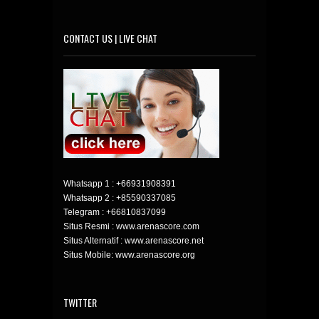
CONTACT US | LIVE CHAT
Whatsapp 1 :
+66931908391
Whatsapp 2 :
+85590337085
Telegram :
+66810837099
Situs Resmi : www.arenascore.com
Situs Alternatif : www.arenascore.net
Situs Mobile: www.arenascore.org
TWITTER