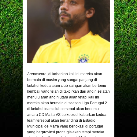
Arenascore
, di kabarkan kali ini mereka akan
bermain di musim yang sangat panjang di
ketahui kedua team club saingan akan bertemu
kembali yang telah di takdirkan dari angin selatan
menuju arah angin utara akan tetapi kali ini
mereka akan bermain di season Liga Portugal 2
di ketahui team club tersebut akan bertemu
antara CD Mafra VS Leixoes di kabarkan kedua
team tersebut akan bertanding di Estádio
Municipal de Mafra yang berlokasi di portugal
yang berprovinsi prontugis akan tetapi mereka