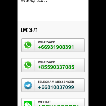
VS Merthyr Town
» »
LIVE CHAT