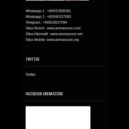
Whatsapp 1 :
+66931908391
Whatsapp 2 :
+85590337085
Telegram :
+66810837099
Situs Resmi : www.arenascore.com
Situs Alternatif : www.arenascore.net
Situs Mobile: www.arenascore.org
TWITTER
Twitter
FACEBOOK ARENASCORE