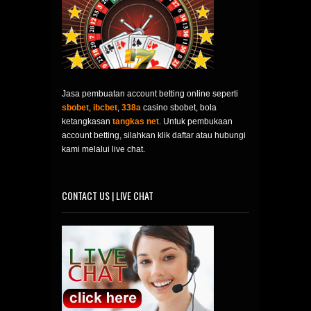
Jasa pembuatan account betting online seperti
sbobet
,
ibcbet
,
338a
casino sbobet, bola
ketangkasan
tangkas net
. Untuk pembukaan
account betting, silahkan klik daftar atau hubungi
kami melalui live chat.
CONTACT US | LIVE CHAT