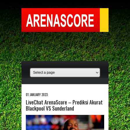
01 JANUARY 2023
LiveChat ArenaScore – Prediksi Akurat
Blackpool VS Sunderland