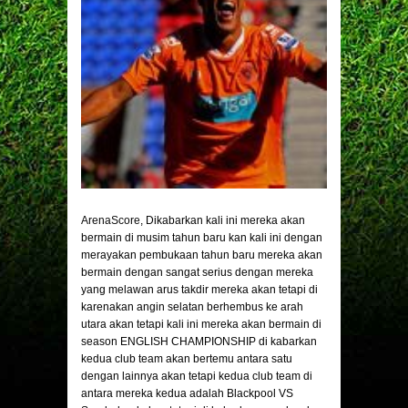
ArenaScore
, Dikabarkan kali ini mereka akan
bermain di musim tahun baru kan kali ini dengan
merayakan pembukaan tahun baru mereka akan
bermain dengan sangat serius dengan mereka
yang melawan arus takdir mereka akan tetapi di
karenakan angin selatan berhembus ke arah
utara akan tetapi kali ini mereka akan bermain di
season ENGLISH CHAMPIONSHIP di kabarkan
kedua club team akan bertemu antara satu
dengan lainnya akan tetapi kedua club team di
antara mereka kedua adalah Blackpool VS