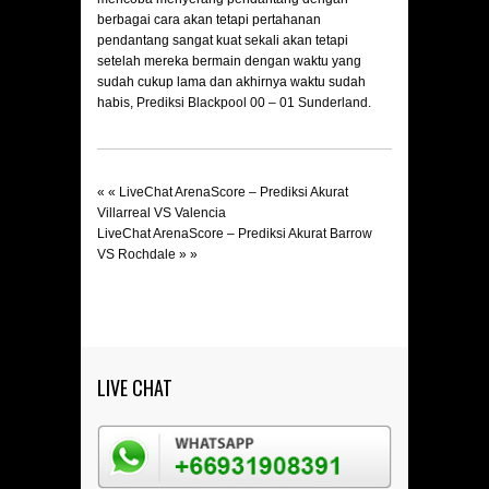
berbagai cara akan tetapi pertahanan
pendantang sangat kuat sekali akan tetapi
setelah mereka bermain dengan waktu yang
sudah cukup lama dan akhirnya waktu sudah
habis,
Prediksi Blackpool 00 – 01 Sunderland.
« «
LiveChat ArenaScore – Prediksi Akurat
Villarreal VS Valencia
LiveChat ArenaScore – Prediksi Akurat Barrow
VS Rochdale
» »
LIVE CHAT