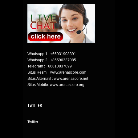
Whatsapp 1 :
+66931908391
Whatsapp 2 :
+85590337085
Telegram :
+66810837099
Situs Resmi : www.arenascore.com
Situs Alternatif : www.arenascore.net
Situs Mobile: www.arenascore.org
TWITTER
Twitter