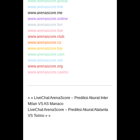
www.arenascore.global
www.arenascore.link
www.arenascore.me
www.arenascore.online
www.arenascore.fun
www.arenascore.live
www.arenascore.club
www.arenascore.co
www.arenascore.top
www.arenascore.com
www.arenascore.net
www.arenascore.org
www.arenascore.casino
« «
LiveChat ArenaScore – Prediksi Akurat Inter
Milan VS AS Manaco
LiveChat ArenaScore – Prediksi Akurat Atalanta
VS Torino
» »