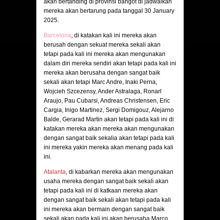
akan bertanding di provinsi bangot di jadwalkan
mereka akan bertarung pada tanggal 30 January
2025.
Barcelona
, di katakan kali ini mereka akan
berusah dengan sekuat mereka sekali akan
tetapi pada kali ini mereka akan mengunakan
dalam diri mereka sendiri akan tetapi pada kali ini
mereka akan berusaha dengan sangat baik
sekali akan tetapi Marc Andre, Inaki Perna,
Wojcieh Szcezensy, Ander Astralaga, Ronarl
Araujo, Pau Cubarsi, Andreas Christensen, Eric
Cargia, Inigo Martinez, Sergi Domigouz, Alejarno
Balde, Gerarad Martin akan tetapi pada kali ini di
katakan mereka akan mereka akan mengunakan
dengan sangat baik sekalia akan tetapi pada kali
ini mereka yakin mereka akan menang pada kali
ini.
Atalanta
, di kabarkan mereka akan mengunakan
usaha mereka dengan sangat baik sekali akan
tetapi pada kali ini di katkaan mereka akan
dengan sangat baik sekali akan tetapi pada kali
ini mereka akan bermain dengan sangat baik
sekali akan pada kali ini akan berusaha Marco