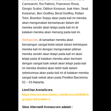
Carnesechi, Rui Patricio, Francesco Rossi,
Giorgio Scalivi, Odilion Kossoun, Isak Hien, Sead
Kolasinac, Ben Godfrey, Berat Godfrey, Rafael
Toloi, Brandon Soppy akan pada kali ini mereka
akan mengunakan kemampuan dalam diri
mereka sendiri akan tetapi pada kali ini di
katakan mereka akan menang pada kali ini.
Arenascore
, di lamarkan mereka akan
bersaingan sangat ketat sekali dalam kehidupan
mereka kali ini dengan mengunakan pikiran
mereka sendiri akan tetapi pada kali ini akan
tetapi pada di katakan mereka akan bermain
dengan sangat baik sekali akan tetapi pada kali
ini mereka disebut akan lebih baik dalam
sebelumnya akan pada kali ini di katakan mereka
sangat baik sekali akan pada Prediksi Barcelona
02 – 03 Atalanta.
LiveChat ArenaScore
,
https://secure.livechatinc.com/licence/2094601/v2/open_chat.c
groups=0&mobile=1
Situs Alternatif Arenascore adalah :