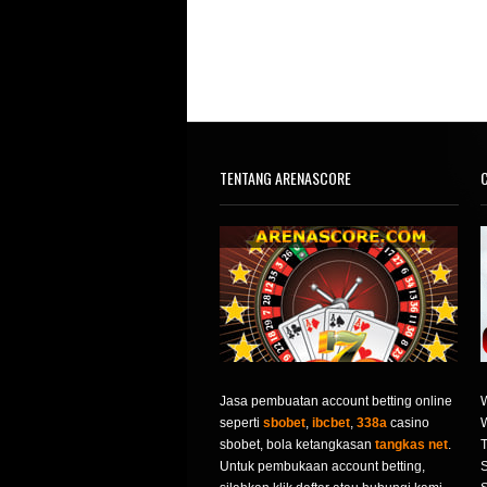
TENTANG ARENASCORE
C
Jasa pembuatan account betting online
seperti
sbobet
,
ibcbet
,
338a
casino
sbobet, bola ketangkasan
tangkas net
.
T
Untuk pembukaan account betting,
S