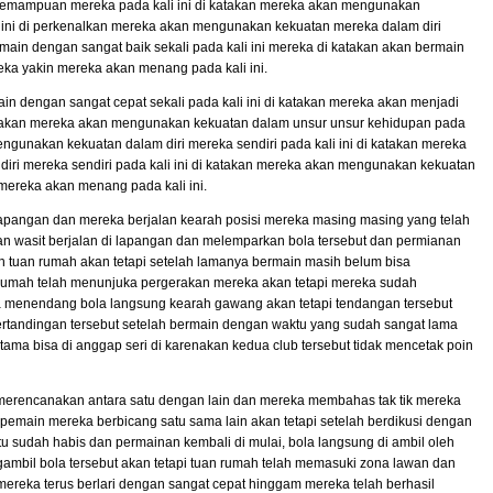
emampuan mereka pada kali ini di katakan mereka akan mengunakan
li ini di perkenalkan mereka akan mengunakan kekuatan mereka dalam diri
rmain dengan sangat baik sekali pada kali ini mereka di katakan akan bermain
reka yakin mereka akan menang pada kali ini.
main dengan sangat cepat sekali pada kali ini di katakan mereka akan menjadi
katakan mereka akan mengunakan kekuatan dalam unsur unsur kehidupan pada
engunakan kekuatan dalam diri mereka sendiri pada kali ini di katakan mereka
ri mereka sendiri pada kali ini di katakan mereka akan mengunakan kekuatan
 mereka akan menang pada kali ini.
apangan dan mereka berjalan kearah posisi mereka masing masing yang telah
n wasit berjalan di lapangan dan melemparkan bola tersebut dan permianan
eh tuan rumah akan tetapi setelah lamanya bermain masih belum bisa
 rumah telah menunjuka pergerakan mereka akan tetapi mereka sudah
menendang bola langsung kearah gawang akan tetapi tendangan tersebut
ertandingan tersebut setelah bermain dengan waktu yang sudah sangat lama
tama bisa di anggap seri di karenakan kedua club tersebut tidak mencetak poin
 merencanakan antara satu dengan lain dan mereka membahas tak tik mereka
pemain mereka berbicang satu sama lain akan tetapi setelah berdikusi dengan
u sudah habis dan permainan kembali di mulai, bola langsung di ambil oleh
mbil bola tersebut akan tetapi tuan rumah telah memasuki zona lawan dan
ereka terus berlari dengan sangat cepat hinggam mereka telah berhasil