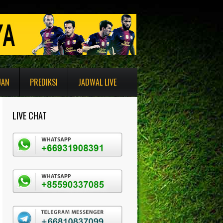
UAN
PREDIKSI
JADWAL LIVE
LIVE CHAT