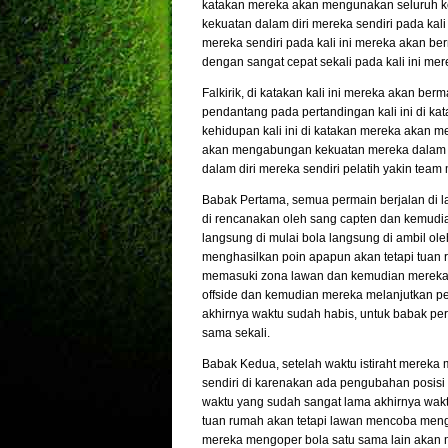
katakan mereka akan mengunakan seluruh k
kekuatan dalam diri mereka sendiri pada ka
mereka sendiri pada kali ini mereka akan be
dengan sangat cepat sekali pada kali ini me
Falkirik
, di katakan kali ini mereka akan ber
pendantang pada pertandingan kali ini di 
kehidupan kali ini di katakan mereka akan m
akan mengabungan kekuatan mereka dalam di
dalam diri mereka sendiri pelatih yakin team
Babak Pertama, semua permain berjalan di l
di rencanakan oleh sang capten dan kemudia
langsung di mulai bola langsung di ambil ol
menghasilkan poin apapun akan tetapi tuan
memasuki zona lawan dan kemudian mereka 
offside dan kemudian mereka melanjutkan p
akhirnya waktu sudah habis, untuk babak per
sama sekali.
Babak Kedua, setelah waktu istiraht mereka
sendiri di karenakan ada pengubahan posisi 
waktu yang sudah sangat lama akhirnya wakt
tuan rumah akan tetapi lawan mencoba menga
mereka mengoper bola satu sama lain akan m