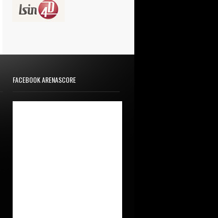
FACEBOOK ARENASCORE