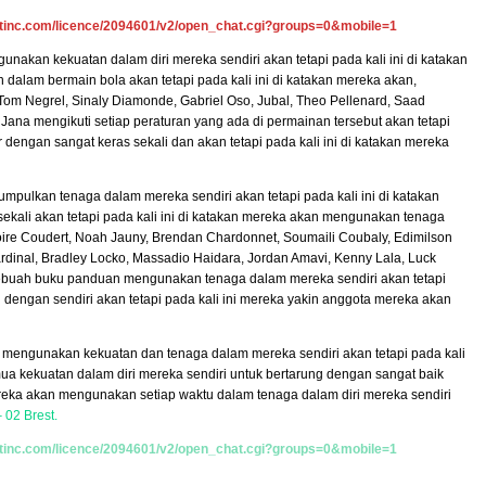
hatinc.com/licence/2094601/v2/open_chat.cgi?groups=0&mobile=1
gunakan kekuatan dalam diri mereka sendiri akan tetapi pada kali ini di katakan
alam bermain bola akan tetapi pada kali ini di katakan mereka akan,
m Negrel, Sinaly Diamonde, Gabriel Oso, Jubal, Theo Pellenard, Saad
ana mengikuti setiap peraturan yang ada di permainan tersebut akan tetapi
r dengan sangat keras sekali dan akan tetapi pada kali ini di katakan mereka
umpulkan tenaga dalam mereka sendiri akan tetapi pada kali ini di katakan
ekali akan tetapi pada kali ini di katakan mereka akan mengunakan tenaga
goire Coudert, Noah Jauny, Brendan Chardonnet, Soumaili Coubaly, Edimilson
rdinal, Bradley Locko, Massadio Haidara, Jordan Amavi, Kenny Lala, Luck
ebuah buku panduan mengunakan tenaga dalam mereka sendiri akan tetapi
n dengan sendiri akan tetapi pada kali ini mereka yakin anggota mereka akan
an mengunakan kekuatan dan tenaga dalam mereka sendiri akan tetapi pada kali
a kekuatan dalam diri mereka sendiri untuk bertarung dengan sangat baik
 mereka akan mengunakan setiap waktu dalam tenaga dalam diri mereka sendiri
 02 Brest.
hatinc.com/licence/2094601/v2/open_chat.cgi?groups=0&mobile=1