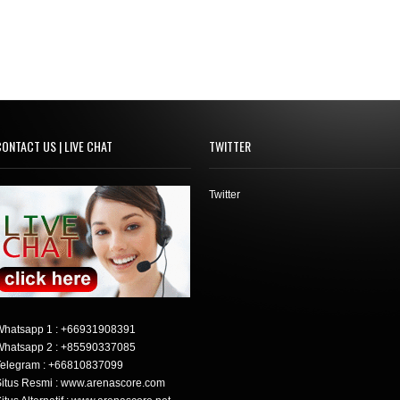
ONTACT US | LIVE CHAT
TWITTER
Twitter
Whatsapp 1 :
+66931908391
Whatsapp 2 :
+85590337085
elegram :
+66810837099
itus Resmi : www.arenascore.com