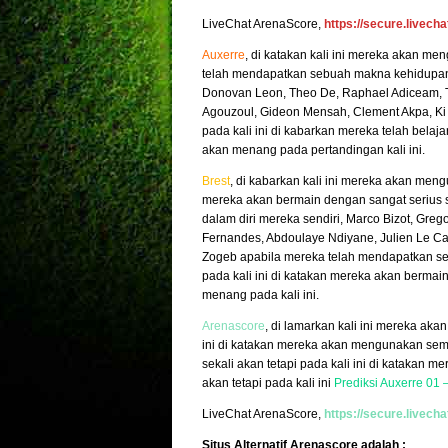
LiveChat ArenaScore,
https://secure.livec
Auxerre
, di katakan kali ini mereka akan men
telah mendapatkan sebuah makna kehidupan d
Donovan Leon, Theo De, Raphael Adiceam, To
Agouzoul, Gideon Mensah, Clement Akpa, Ki J
pada kali ini di kabarkan mereka telah belaja
akan menang pada pertandingan kali ini.
Brest
, di kabarkan kali ini mereka akan meng
mereka akan bermain dengan sangat serius s
dalam diri mereka sendiri, Marco Bizot, Gre
Fernandes, Abdoulaye Ndiyane, Julien Le Ca
Zogeb apabila mereka telah mendapatkan s
pada kali ini di katakan mereka akan bermai
menang pada kali ini.
Arenascore
, di lamarkan kali ini mereka ak
ini di katakan mereka akan mengunakan semu
sekali akan tetapi pada kali ini di katakan
akan tetapi pada kali ini
Prediksi Auxerre 01 –
LiveChat ArenaScore,
https://secure.livec
Situs Alternatif Arenascore adalah :