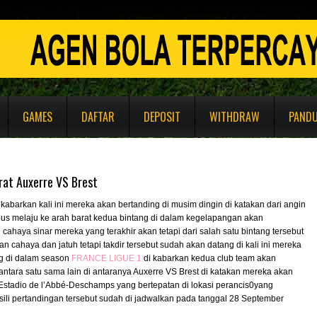
GAMES
DAFTAR
DEPOSIT
WITHDRAW
PAND
rat Auxerre VS Brest
dikabarkan kali ini mereka akan bertanding di musim dingin di katakan dari angin
us melaju ke arah barat kedua bintang di dalam kegelapangan akan
ahaya sinar mereka yang terakhir akan tetapi dari salah satu bintang tersebut
n cahaya dan jatuh tetapi takdir tersebut sudah akan datang di kali ini mereka
g di dalam season
FRANCE LIGUE 1
di kabarkan kedua club team akan
antara satu sama lain di antaranya Auxerre VS Brest di katakan mereka akan
 Estadio de l’Abbé-Deschamps yang bertepatan di lokasi perancis0yang
asili pertandingan tersebut sudah di jadwalkan pada tanggal 28 September