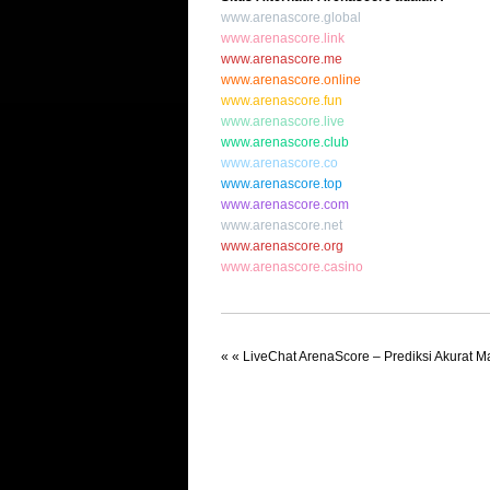
www.arenascore.global
www.arenascore.link
www.arenascore.me
www.arenascore.online
www.arenascore.fun
www.arenascore.live
www.arenascore.club
www.arenascore.co
www.arenascore.top
www.arenascore.com
www.arenascore.net
www.arenascore.org
www.arenascore.casino
« «
LiveChat ArenaScore – Prediksi Akurat 