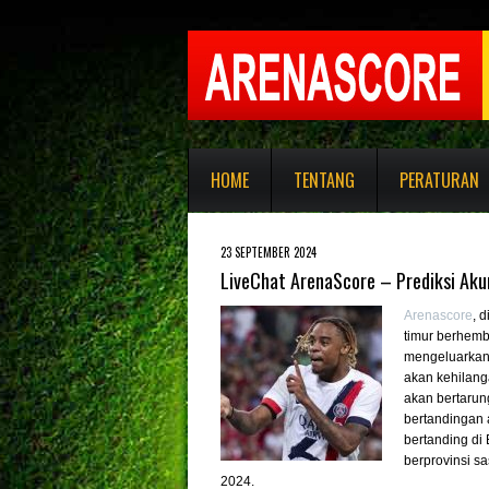
HOME
TENTANG
PERATURAN
23 SEPTEMBER 2024
LiveChat ArenaScore – Prediksi Aku
Arenascore
, 
timur berhemb
mengeluarkan c
akan kehilanga
akan bertarun
bertandingan 
bertanding di
berprovinsi s
2024.