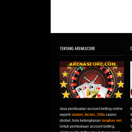
TENTANG ARENASCORE
C
Jasa pembuatan account betting online
seperti
sbobet
,
ibcbet
,
338a
casino
sbobet, bola ketangkasan
tangkas net
.
T
Untuk pembukaan account betting,
S