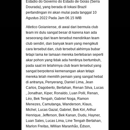
Estádio do Governo do Estado de Goiás (Serra
Dourada), yang berada di lokasi Brazil
pertandingan ini akan mulai pada tanggal 10
Agustus 2022 Pada Jam 06.15 WIB
Atletico Goianiense
, di awal dari bermula club
team ini dulu sangat besar di karena kan ada
seseorang dari team tersebut mendirikan team
club sendiri, dan banyak team yang mengikuti
cara tersebut dan, club tersebut akhirnya bubar
tetapi lama ke lamaan mereka bertebaran seperti
akar pohon yang tidak ada hentinya bertumbuh,
pada saat ini telahirnya club team tersebut yang
sangat berpotensi kemenangan akan tetapi
mereka telah memilih pemain yang sangat hebat
di antranya, Penyerang, Daniel Lima, Jean
Carlos, Dagoberto, Bertahan, Renan Silva, Lucas
, Jonathan, Kiper, Ronaldo,
Lu
an Polli, Renan,
Léo, Bek Tengah, Gabriel Noga, Ramon
Menezes, Camutanga, Wanderson, Klaus,
Michel, Lucas Gazal, Gabriel, Bek Kiri, Arthur
Henrique, Jefferson, Bek Kanan, Dudu, Hayner,
Luan Sales, Lucas Lima, Line Tengah Bertahan,
Marlon Freitas, Willian Maranhão, Édson,