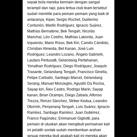
sepak bola mereka bermain dengan sangat
terampil dan rapi, para tertua club team tersebut
sudah memiliki para pemain pemain yang baik di
antaranya, Kiper, Sergio Rochet, Guillermo
Centurión, Martín Rodríguez, Ignacio Suárez,
Mathías Bernatene, Bek Tengah, Nicolás
Marichal, Léo Coelho, Mathías Laborda, Juan
Izquierdo, Mario Risso, Bek Kiri, Camilo Cándido,
Christian Almeida, Bet Kanan, José Luis
Rodríguez, Leandro Lozano, Ángelo Gabrielli,
Lautaro Pertusatti, Gelandang Pertahanan,
Yonathan Rodríguez, Diego Rodríguez, Joaquín
Trasante, Gelandang Tengah, Francisco Ginella,
Felipe Carballo, Santiago Marcel, Gelandang
Serang, Manuel Monzeglio, Agustín Da Rocha,
Sayap kiri, Álex Castro, Rodrigo Marín, Sayap
kanan, Brian Ocampo, Diego Zabala, Alfonso
Trezza, Renzo Sánchez, Striker Kedua, Leandro
Otormín, Penyerang Tengah, Luis Suárez, Ignacio
Ramírez, Santiago Ramírez, Juan Gutiérrez,
Franco Fagúndez, Emmanuel Gigliotti, para
pemain di utuskan akan mengikuti permainan kali
ini pelatih sontak sudah memberikan arahan
sesuai mereka ikuti apakah kali ini mereka akan