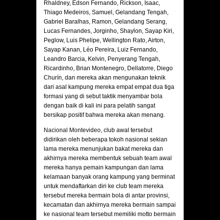
Rhaldney, Edson Fernando, Rickson, Isaac,
Thiago Medeiros, Samuel, Gelandang Tengah,
Gabriel Baralhas, Ramon, Gelandang Serang,
Lucas Fernandes, Jorginho, Shaylon, Sayap Kiri,
Peglow, Luis Phelipe, Wellington Rato, Airton,
Sayap Kanan, Léo Pereira, Luiz Fernando,
Leandro Barcia, Kelvin, Penyerang Tengah,
Ricardinho, Brian Montenegro, Dellatorre, Diego
Churín, dan mereka akan mengunakan teknik
dari asal kampung mereka empat empat dua tiga
formasi yang di sebut taktik menyambar bola
dengan baik di kali ini para pelatih sangat
bersikap positif bahwa mereka akan menang.
Nacional Montevideo
, club awal tersebut
didirikan oleh beberapa tokoh nasional sekian
lama mereka menunjukan bakat mereka dan
akhirnya mereka membentuk sebuah team awal
mereka hanya pemain kampungan dan lama
kelamaan banyak orang kampung yang berminat
untuk mendaftarkan diri ke club team mereka
tersebut mereka bermain bola di antar provinsi,
kecamatan dan akhirnya mereka bermain sampai
ke nasional team tersebut memiliki motto bermain