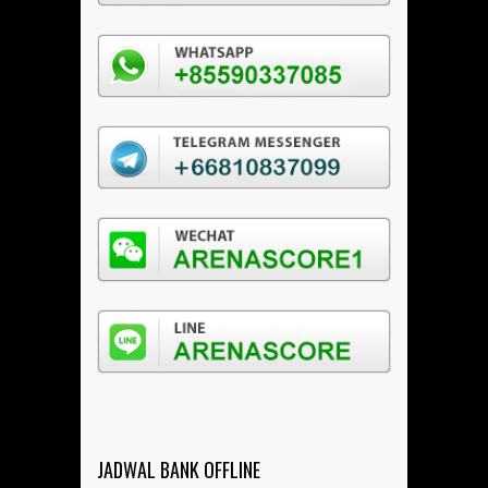
JADWAL BANK OFFLINE