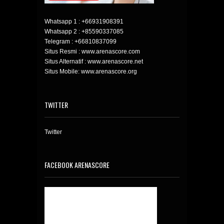
Whatsapp 1 :
+66931908391
Whatsapp 2 :
+85590337085
Telegram :
+66810837099
Situs Resmi : www.arenascore.com
Situs Alternatif : www.arenascore.net
Situs Mobile: www.arenascore.org
TWITTER
Twitter
FACEBOOK ARENASCORE