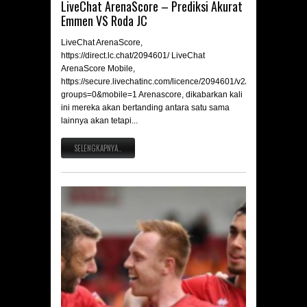
LiveChat ArenaScore – Prediksi Akurat
Emmen VS Roda JC
LiveChat ArenaScore,
https://direct.lc.chat/2094601/ LiveChat
ArenaScore Mobile,
https://secure.livechatinc.com/licence/2094601/v2/open_chat.cgi?
groups=0&mobile=1 Arenascore, dikabarkan kali
ini mereka akan bertanding antara satu sama
lainnya akan tetapi...
SELENGKAPNYA..