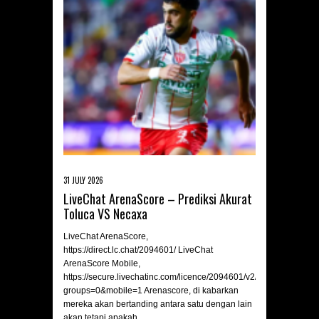
31 JULY 2026
LiveChat ArenaScore – Prediksi Akurat
Toluca VS Necaxa
LiveChat ArenaScore,
https://direct.lc.chat/2094601/ LiveChat
ArenaScore Mobile,
https://secure.livechatinc.com/licence/2094601/v2/open_chat.cgi?
groups=0&mobile=1 Arenascore, di kabarkan
mereka akan bertanding antara satu dengan lain
akan tetapi apakah...