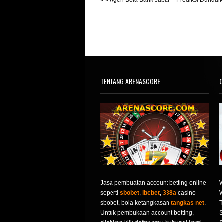
« «
Agen Bola Bank Jabar – Prediksi Dundal
TENTANG ARENASCORE
C
Jasa pembuatan account betting online
seperti
sbobet
,
ibcbet
,
338a
casino
sbobet, bola ketangkasan
tangkas net
.
T
Untuk pembukaan account betting,
S