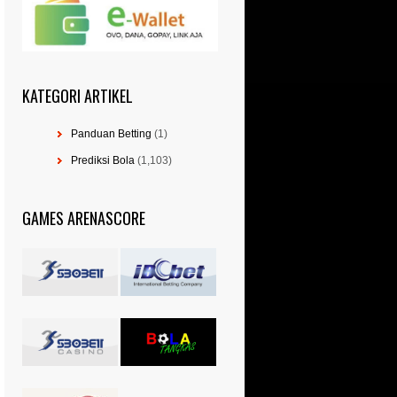
KATEGORI ARTIKEL
Panduan Betting
(1)
Prediksi Bola
(1,103)
GAMES ARENASCORE