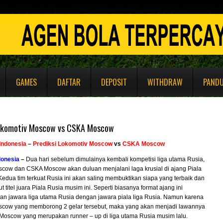
GAMES
DAFTAR
DEPOSIT
WITHDRAW
PAND
Lokomotiv Moscow vs CSKA Moscow
Indonesia
–
Prediksi Lokomotiv Moscow
vs
CSKA Moscow
donesia
–
Dua hari sebelum dimulainya kembali kompetisi liga utama Rusia,
cow dan CSKA Moscow akan duluan menjalani laga krusial di ajang Piala
Kedua tim terkuat Rusia ini akan saling membuktikan siapa yang terbaik dan
 titel juara Piala Rusia musim ini. Seperti biasanya format ajang ini
 jawara liga utama Rusia dengan jawara piala liga Rusia. Namun karena
scow yang memborong 2 gelar tersebut, maka yang akan menjadi lawannya
oscow yang merupakan runner – up di liga utama Rusia musim lalu.