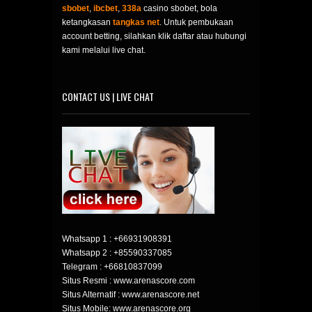
sbobet
,
ibcbet
,
338a
casino sbobet, bola
ketangkasan
tangkas net
. Untuk pembukaan
account betting, silahkan klik daftar atau hubungi
kami melalui live chat.
CONTACT US | LIVE CHAT
Whatsapp 1 :
+66931908391
Whatsapp 2 :
+85590337085
Telegram :
+66810837099
Situs Resmi : www.arenascore.com
Situs Alternatif : www.arenascore.net
Situs Mobile: www.arenascore.org