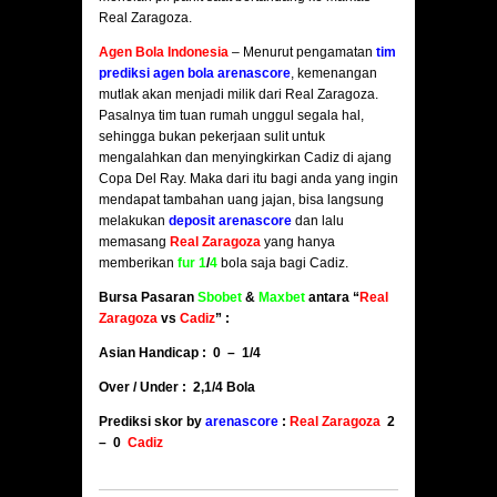
Real Zaragoza.
Agen Bola Indonesia
– Menurut pengamatan
tim
prediksi agen bola arenascore
, kemenangan
mutlak akan menjadi milik dari Real Zaragoza.
Pasalnya tim tuan rumah unggul segala hal,
sehingga bukan pekerjaan sulit untuk
mengalahkan dan menyingkirkan Cadiz di ajang
Copa Del Ray. Maka dari itu bagi anda yang ingin
mendapat tambahan uang jajan, bisa langsung
melakukan
deposit arenascore
dan lalu
memasang
Real Zaragoza
yang hanya
memberikan
fur 1
/
4
bola saja bagi Cadiz.
Bursa Pasaran
Sbobet
&
Maxbet
antara “
Real
Zaragoza
vs
Cadiz
” :
Asian Handicap : 0 – 1/4
Over / Under : 2,1/4 Bola
Prediksi skor by
arenascore
:
Real Zaragoza
2
– 0
Cadiz