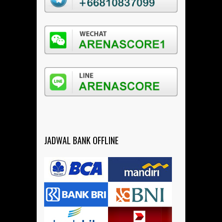
JADWAL BANK OFFLINE