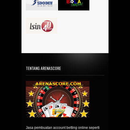
TENTANG ARENASCORE
Jasa pembuatan account betting online seperti