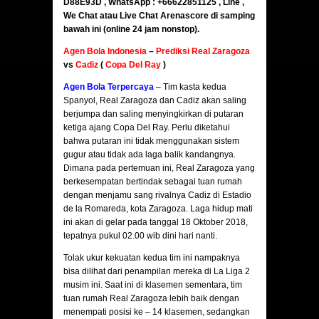
D88E93D , WhatsApp : +66622851125 , Line ,
We Chat atau Live Chat Arenascore di samping
bawah ini (online 24 jam nonstop).
Agen Bola Indonesia
–
Prediksi Real Zaragoza
vs
Cadiz
(
Copa Del Ray
)
Agen Bola Terpercaya
– Tim kasta kedua
Spanyol, Real Zaragoza dan Cadiz akan saling
berjumpa dan saling menyingkirkan di putaran
ketiga ajang Copa Del Ray. Perlu diketahui
bahwa putaran ini tidak menggunakan sistem
gugur atau tidak ada laga balik kandangnya.
Dimana pada pertemuan ini, Real Zaragoza yang
berkesempatan bertindak sebagai tuan rumah
dengan menjamu sang rivalnya Cadiz di Estadio
de la Romareda, kota Zaragoza. Laga hidup mati
ini akan di gelar pada tanggal 18 Oktober 2018,
tepatnya pukul 02.00 wib dini hari nanti.
Tolak ukur kekuatan kedua tim ini nampaknya
bisa dilihat dari penampilan mereka di La Liga 2
musim ini. Saat ini di klasemen sementara, tim
tuan rumah Real Zaragoza lebih baik dengan
menempati posisi ke – 14 klasemen, sedangkan