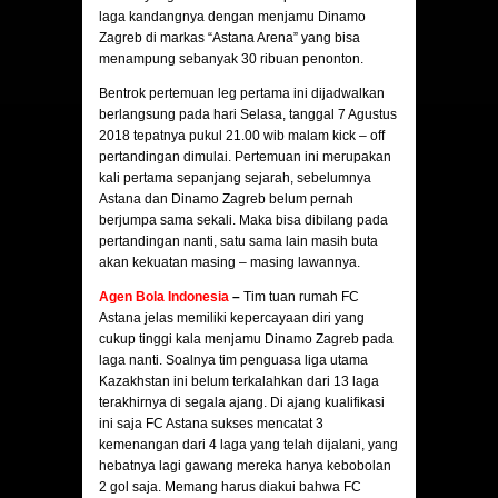
laga kandangnya dengan menjamu Dinamo
Zagreb di markas “Astana Arena” yang bisa
menampung sebanyak 30 ribuan penonton.
Bentrok pertemuan leg pertama ini dijadwalkan
berlangsung pada hari Selasa, tanggal 7 Agustus
2018 tepatnya pukul 21.00 wib malam kick – off
pertandingan dimulai. Pertemuan ini merupakan
kali pertama sepanjang sejarah, sebelumnya
Astana dan Dinamo Zagreb belum pernah
berjumpa sama sekali. Maka bisa dibilang pada
pertandingan nanti, satu sama lain masih buta
akan kekuatan masing – masing lawannya.
Agen Bola Indonesia
–
Tim tuan rumah FC
Astana jelas memiliki kepercayaan diri yang
cukup tinggi kala menjamu Dinamo Zagreb pada
laga nanti. Soalnya tim penguasa liga utama
Kazakhstan ini belum terkalahkan dari 13 laga
terakhirnya di segala ajang. Di ajang kualifikasi
ini saja FC Astana sukses mencatat 3
kemenangan dari 4 laga yang telah dijalani, yang
hebatnya lagi gawang mereka hanya kebobolan
2 gol saja. Memang harus diakui bahwa FC