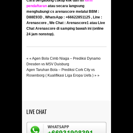
Cara bergabung cukup klik dan isi
form
pendaftaran
atau secara langsung
menghubungi cs arenascore melalui BBM :
D88E93D , WhatsApp : +66622851125 , Line :
Arenascore , We Chat : Arenascore1 atau Live
Chat Arenascore di samping bawah ini (online
24 jam nonstop).
« «
Agen Bola Cimb Niaga – Prediksi Dynamo
Dresden vs MSV Duisburg
Agen Taruhan Bola – Prediksi Cork City vs
Rosenborg ( Kualifikasi Liga Eropa Uefa )
» »
LIVE CHAT