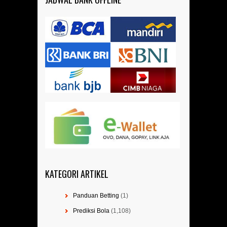
KATEGORI ARTIKEL
Panduan Betting
(1)
Prediksi Bola
(1,108)