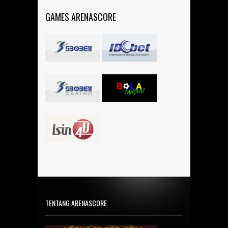
GAMES ARENASCORE
TENTANG ARENASCORE