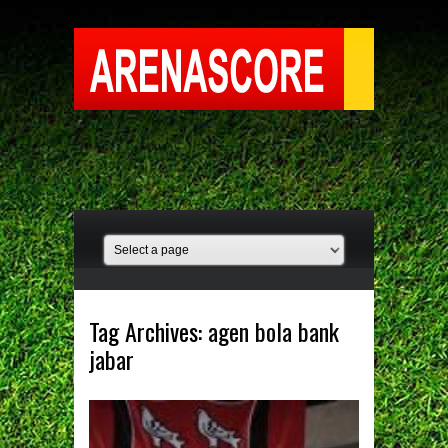
Tag Archives:
agen bola bank
jabar