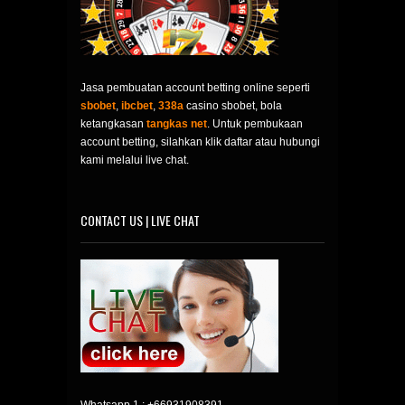
Jasa pembuatan account betting online seperti
sbobet
,
ibcbet
,
338a
casino sbobet, bola
ketangkasan
tangkas net
. Untuk pembukaan
account betting, silahkan klik daftar atau hubungi
kami melalui live chat.
CONTACT US | LIVE CHAT