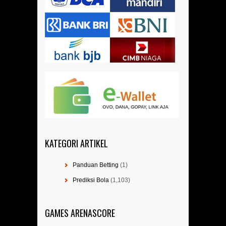
KATEGORI ARTIKEL
Panduan Betting
(1)
Prediksi Bola
(1,103)
GAMES ARENASCORE