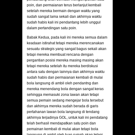
poin, dan permaianan terus berlanjut kembali
setelah mereka bermain dengan waktu yang
sudah sangat lama sekali dan akhirnya waktu
sudah habis kali ini pendantang lebih unggul
dalam pertandingan satu poin.
Babak Kedua, pada kali ini mereka semua dalam
keadaan istirahat tetapi mereka merencanakan
sesuatu strategis yang sangat bagus sekali akan
tetapi mereka membuat rencana dengan
pergantian posisi mereka masing masing akan
tetapi mereka setelah itu mereka berdiskusi
antara satu dengan lainnya dan akhirnya waktu
sudah habis dan permaianan kembali di mulai
bola langsung di ambil oleh pendantng dan
mereka menendang bola dengan sangat keras
sehingga memasuki zona lawan akan tetapi
semua pemain sedang mengejar bola tersebut
dan akhirnya mereka sudah berada di garis
pertahanan lawan bola langsung di tendang
akhirnya terjadinya GOL, untuk kali ini pendatang
telah berhasil mendapatkan satu poin dan
pemainan kembali di mulai akan tetapi bola
langsung di ambil oleh tuan rumah akan tetapi