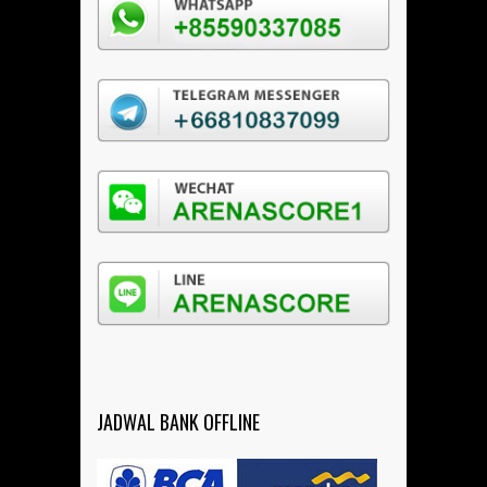
JADWAL BANK OFFLINE