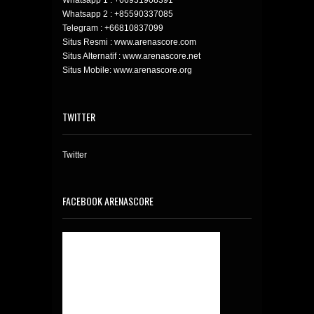
Whatsapp 1 :
+66931908391
Whatsapp 2 :
+85590337085
Telegram :
+66810837099
Situs Resmi : www.arenascore.com
Situs Alternatif : www.arenascore.net
Situs Mobile: www.arenascore.org
TWITTER
Twitter
FACEBOOK ARENASCORE