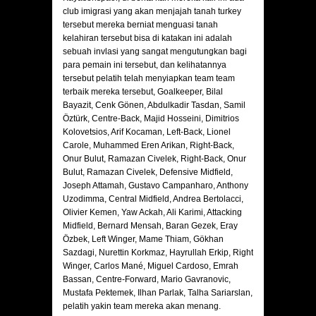
club imigrasi yang akan menjajah tanah turkey
tersebut mereka berniat menguasi tanah
kelahiran tersebut bisa di katakan ini adalah
sebuah invlasi yang sangat mengutungkan bagi
para pemain ini tersebut, dan kelihatannya
tersebut pelatih telah menyiapkan team team
terbaik mereka tersebut, Goalkeeper, Bilal
Bayazit, Cenk Gönen, Abdulkadir Tasdan, Samil
Öztürk, Centre-Back, Majid Hosseini, Dimitrios
Kolovetsios, Arif Kocaman, Left-Back, Lionel
Carole, Muhammed Eren Arikan, Right-Back,
Onur Bulut, Ramazan Civelek, Right-Back, Onur
Bulut, Ramazan Civelek, Defensive Midfield,
Joseph Attamah, Gustavo Campanharo, Anthony
Uzodimma, Central Midfield, Andrea Bertolacci,
Olivier Kemen, Yaw Ackah, Ali Karimi, Attacking
Midfield, Bernard Mensah, Baran Gezek, Eray
Özbek, Left Winger, Mame Thiam, Gökhan
Sazdagi, Nurettin Korkmaz, Hayrullah Erkip, Right
Winger, Carlos Mané, Miguel Cardoso, Emrah
Bassan, Centre-Forward, Mario Gavranovic,
Mustafa Pektemek, Ilhan Parlak, Talha Sariarslan,
pelatih yakin team mereka akan menang.