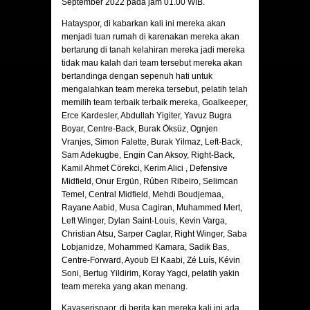
September 2022 pada jam 01.00 WIB.
Hatayspor
, di kabarkan kali ini mereka akan
menjadi tuan rumah di karenakan mereka akan
bertarung di tanah kelahiran mereka jadi mereka
tidak mau kalah dari team tersebut mereka akan
bertandinga dengan sepenuh hati untuk
mengalahkan team mereka tersebut, pelatih telah
memilih team terbaik terbaik mereka, Goalkeeper,
Erce Kardesler, Abdullah Yigiter, Yavuz Bugra
Boyar, Centre-Back, Burak Öksüz, Ognjen
Vranjes, Simon Falette, Burak Yilmaz, Left-Back,
Sam Adekugbe, Engin Can Aksoy, Right-Back,
Kamil Ahmet Cörekci, Kerim Alici , Defensive
Midfield, Onur Ergün, Rúben Ribeiro, Selimcan
Temel, Central Midfield, Mehdi Boudjemaa,
Rayane Aabid, Musa Cagiran, Muhammed Mert,
Left Winger, Dylan Saint-Louis, Kevin Varga,
Christian Atsu, Sarper Caglar, Right Winger, Saba
Lobjanidze, Mohammed Kamara, Sadik Bas,
Centre-Forward, Ayoub El Kaabi, Zé Luís, Kévin
Soni, Bertug Yildirim, Koray Yagci, pelatih yakin
team mereka yang akan menang.
Kayaserispaor
, di berita kan mereka kali ini ada