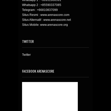
Whatsapp 1 :
+66931908391
Whatsapp 2 :
+85590337085
Telegram :
+66810837099
Situs Resmi : www.arenascore.com
Situs Alternatif : www.arenascore.net
Situs Mobile: www.arenascore.org
TWITTER
Twitter
FACEBOOK ARENASCORE