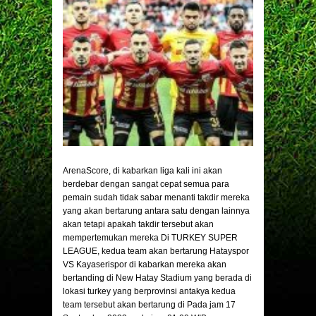
ArenaScore
, di kabarkan liga kali ini akan
berdebar dengan sangat cepat semua para
pemain sudah tidak sabar menanti takdir mereka
yang akan bertarung antara satu dengan lainnya
akan tetapi apakah takdir tersebut akan
mempertemukan mereka Di TURKEY SUPER
LEAGUE, kedua team akan bertarung Hatayspor
VS Kayaserispor di kabarkan mereka akan
bertanding di New Hatay Stadium yang berada di
lokasi turkey yang berprovinsi antakya kedua
team tersebut akan bertarung di Pada jam 17