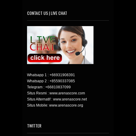
CONTACT US | LIVE CHAT
Whatsapp 1 :
+66931908391
Whatsapp 2 :
+85590337085
Telegram :
+66810837099
Situs Resmi : www.arenascore.com
Situs Alternatif : www.arenascore.net
Situs Mobile: www.arenascore.org
TWITTER