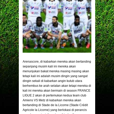
Arenascore
, di kabarkan mereka akan bertanding
sepanjang musim kali ini mereka akan
menunjukan bakat mereka masing masing akan
tetapi kali ini adalah musim dingin yang sangat
dingin sekali di kabarkan angin kutub utara
berhembus ke arah selatan akan tetapi mereka di
kali ini mereka akan bermain di season FRANCE
LIGUE 2 akan di pertemukan kedua team club
Amiens VS Metz di kabarkan mereka akan
bertanding di Stade de la Licorne (Stade Crédit
Agricole la Licorne) yang berlokasi di perancis