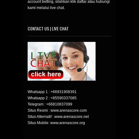
account betting, silahkan klik daftar atau hubungi
kami melalui live chat.
CONTACT US | LIVE CHAT
Whatsapp 1 :
+66931908391
Whatsapp 2 :
+85590337085
Telegram :
+66810837099
Situs Resmi : www.arenascore.com
Situs Alternatif : www.arenascore.net
Situs Mobile: www.arenascore.org