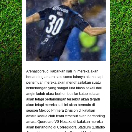
Arenascore
, di kabarkan kali ini mereka akan
bertanding antara satu sama lainnya akan tetapi
pertemuan mereka akan menghasilakan suatu
kemenangan yang sangat luar biasa sekali dari
angin kutub utara berhembus ke kutub selatan
akan tetapi pertandingan tersebut akan terjadi
akan tetapi mereka kali ini akan bermain di
season Mexico Primera Division di katakan
antara kedua club team tersebut akan bertanding
antara Queretaro VS Necaxa di katakan mereka
akan bertanding di Corregidora Stadium (Estadio