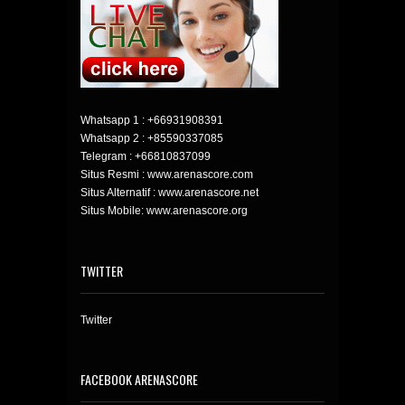
Whatsapp 1 :
+66931908391
Whatsapp 2 :
+85590337085
Telegram :
+66810837099
Situs Resmi : www.arenascore.com
Situs Alternatif : www.arenascore.net
Situs Mobile: www.arenascore.org
TWITTER
Twitter
FACEBOOK ARENASCORE