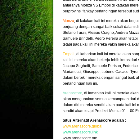
antaranya Monza VS Empoli di katakan mereka
berprovinsi fankay pertandingan tersebut su
Monza
, di katakan kali ini mereka akan ber
berjuang dengan sangat baik sekali dalam d
Stefano Turati, Alessio Cragno, Andrea Mazz
Samuele Brindelli, Pedro Pereira akan tetap
tetapi pada kali ini mereka yakin mereka aka
Empoli
, di kabarkan kali ini mereka akan sa
kali ini mereka akan bekerja lebih keras da
Jacopo Seghetti, Samuele Perisan, Federico B
Marianucci, Giuseppe, Leberto Cacace, Tyr
dalam berpikir mereka dengan sangat baik a
pertandingan kali ini.
Arenascore
, di lamarkan kali ini mereka aka
akan mengunakan semua kemampuan dari dalam
dalam diri mereka sendiri akan pada kali i
sendiri akan tetapi Prediksi Monza 01 – 00 E
Situs Alternatif Arenascore adalah :
www.arenascore.global
www.arenascore.link
www.arenascore.me