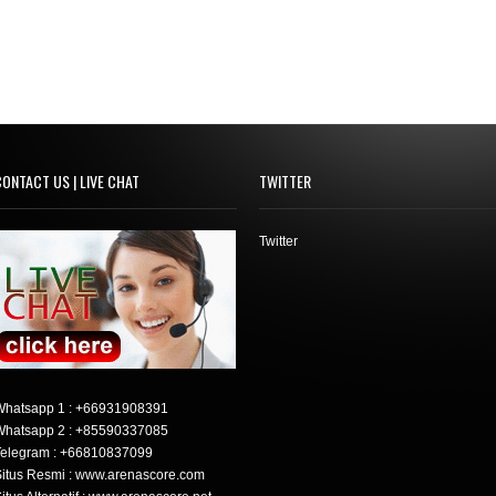
ONTACT US | LIVE CHAT
TWITTER
Twitter
Whatsapp 1 :
+66931908391
Whatsapp 2 :
+85590337085
elegram :
+66810837099
itus Resmi : www.arenascore.com