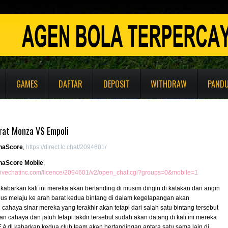
GAMES
DAFTAR
DEPOSIT
WITHDRAW
PAND
rat Monza VS Empoli
naScore
,
https://direct.lc.chat/2094601/
naScore Mobile
,
e.livechatinc.com/licence/2094601/v2/open_chat.cgi?groups=0&mobile=1
dikabarkan kali ini mereka akan bertanding di musim dingin di katakan dari angin
us melaju ke arah barat kedua bintang di dalam kegelapangan akan
ahaya sinar mereka yang terakhir akan tetapi dari salah satu bintang tersebut
n cahaya dan jatuh tetapi takdir tersebut sudah akan datang di kali ini mereka
A di kabarkan kedua club team akan bertandingan antara satu sama lain di