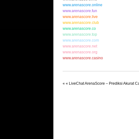
www.arenascore.online
www.arenascore.fun
www.arenascore.live
www.arenascore.club
www.arenascore.co
www.arenascore.top
www.arenascore.com
www.arenascore.net
www.arenascore.org
www.arenascore.casino
« «
LiveChat ArenaScore – Prediksi Akurat Ca