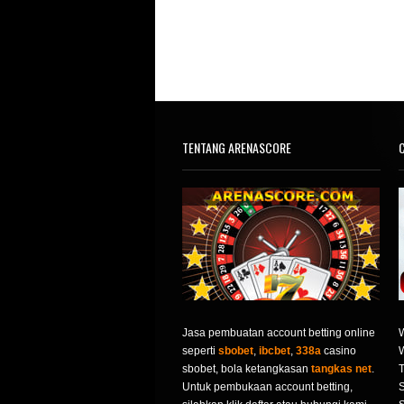
TENTANG ARENASCORE
C
Jasa pembuatan account betting online
seperti
sbobet
,
ibcbet
,
338a
casino
sbobet, bola ketangkasan
tangkas net
.
T
Untuk pembukaan account betting,
S