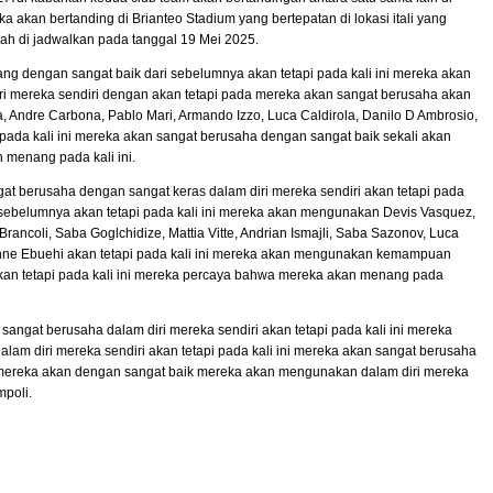
 akan bertanding di Brianteo Stadium yang bertepatan di lokasi itali yang
dah di jadwalkan pada tanggal 19 Mei 2025.
juang dengan sangat baik dari sebelumnya akan tetapi pada kali ini mereka akan
iri mereka sendiri dengan akan tetapi pada mereka akan sangat berusaha akan
a, Andre Carbona, Pablo Mari, Armando Izzo, Luca Caldirola, Danilo D Ambrosio,
i pada kali ini mereka akan sangat berusaha dengan sangat baik sekali akan
n menang pada kali ini.
ngat berusaha dengan sangat keras dalam diri mereka sendiri akan tetapi pada
ri sebelumnya akan tetapi pada kali ini mereka akan mengunakan Devis Vasquez,
rancoli, Saba Goglchidize, Mattia Vitte, Andrian Ismajli, Saba Sazonov, Luca
onne Ebuehi akan tetapi pada kali ini mereka akan mengunakan kemampuan
kan tetapi pada kali ini mereka percaya bahwa mereka akan menang pada
n sangat berusaha dalam diri mereka sendiri akan tetapi pada kali ini mereka
 diri mereka sendiri akan tetapi pada kali ini mereka akan sangat berusaha
ni mereka akan dengan sangat baik mereka akan mengunakan dalam diri mereka
mpoli.