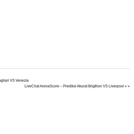
gliari VS Venezia
LiveChat ArenaScore – Prediksi Akurat Brigthon VS Liverpool
» »