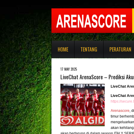
HOME
TENTANG
PERATURAN
17 MAY 2025
LiveChat ArenaScore – Prediksi Aku
LiveChat Are
LiveChat Are
https://secur
Arenascore
, 
timur berhemb
mengeluarkan c
akan kehilanga
akan bertarung di dalam season ITALY SERIE 