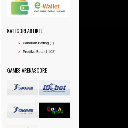
KATEGORI ARTIKEL
Panduan Betting
(1)
Prediksi Bola
(1,103)
GAMES ARENASCORE