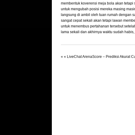
membentuk koverensi meja bola akan tetapi 
untuk mengubah posisi mereka masing masing
langsung di ambil oleh tuan rumah dengan s
sangat cepat sekali akan tetapi lawan membe
untuk menembus pertahanan tersebut setela
lama sekali dan akhirnya waktu sudah habis
« «
LiveChat ArenaScore – Prediksi Akurat 