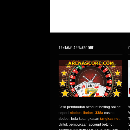
TENTANG ARENASCORE
C
Jasa pembuatan account betting online
seperti
sbobet
,
ibcbet
,
338a
casino
sbobet, bola ketangkasan
tangkas net
.
T
Untuk pembukaan account betting,
S